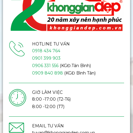
HOTLINE TƯ VẤN
0918 434 764
0901 399 903
0906 331 556
(KGĐ.Tân Bình)
0909 840 898
(KGĐ Bình Tân)
GIỜ LÀM VIỆC
8:00 -17:00 (T2-T6)
8:00 -12:00 (T7)
EMAIL TƯ VẤN
tuvan@khonggiandep.com.vn