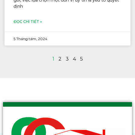
định
ĐỌC CHI TIẾT »
5 Tháng tám, 2024
1
2
3
4
5