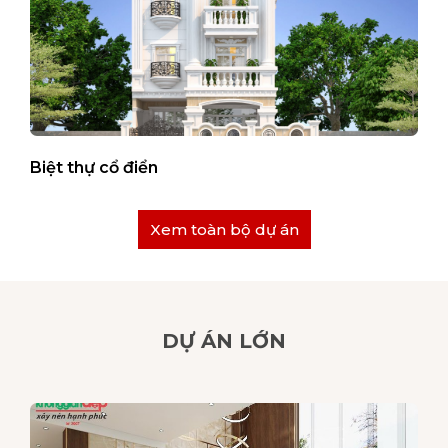
Biệt thự cổ điển
Xem toàn bộ dự án
DỰ ÁN LỚN