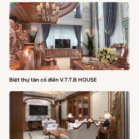
Biệt thự tân cổ điển V.T.T.B HOUSE