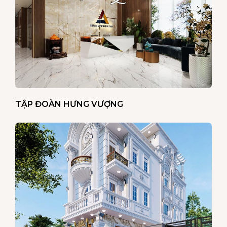
TẬP ĐOÀN HƯNG VƯỢNG