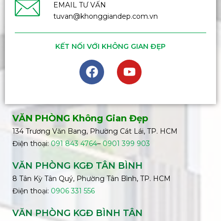
EMAIL TƯ VẤN
tuvan@khonggiandep.com.vn
KẾT NỐI VỚI KHÔNG GIAN ĐẸP
VĂN PHÒNG Không Gian Đẹp
134 Trương Văn Bang, Phường Cát Lái, TP. HCM
Điện thoại:
091 843 4764
–
0901 399 903
VĂN PHÒNG KGĐ TÂN BÌNH
8 Tân Kỳ Tân Quý, Phường Tân Bình, TP. HCM
Điện thoại:
0906 331 556
VĂN PHÒNG KGĐ
BÌNH
TÂN