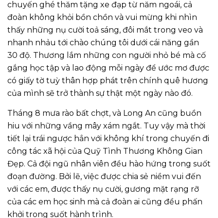
chuyến ghé thăm tặng xe đạp từ năm ngoái, cả
đoàn không khỏi bồn chồn và vui mừng khi nhìn
thấy những nụ cười toả sáng, đôi mắt trong veo và
nhanh nhảu tới chào chúng tôi dưới cái năng gần
30 độ. Thương lắm những con người nhỏ bé mà cố
gắng học tập và lao động mỗi ngày để ước mơ được
có giấy tờ tuỳ thân hợp phát trên chính quê hương
của mình sẽ trở thành sự thật một ngày nào đó.
Tháng 8 mưa rào bất chợt, và Long An cũng buồn
hiu với những vầng mây xám ngắt. Tuy vậy mà thời
tiết lại trái ngược hẳn với không khí trong chuyến đi
công tác xã hội của Quỹ Tình Thương Không Gian
Đẹp. Cả đội ngũ nhân viên đều hào hứng trong suốt
đoạn đường. Bởi lẽ, việc được chia sẻ niềm vui đến
với các em, được thấy nụ cười, gương mặt rạng rỡ
của các em học sinh mà cả đoàn ai cũng đều phấn
khởi trong suốt hành trình.