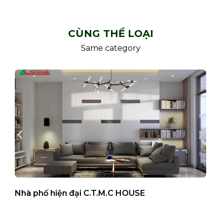
CÙNG THỂ LOẠI
Same category
Nhà phố hiện đại C.T.M.C HOUSE
B