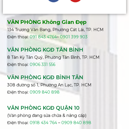
VĂN PHÒNG Không Gian Đẹp
134 Trương Văn Bang, Phường Cát Lái, TP. HCM
Điện thoại:
091 843 4764
–
0901 399 903
VĂN PHÒNG KGĐ TÂN BÌNH
8 Tân Kỳ Tân Quý, Phường Tân Bình, TP. HCM
Điện thoại:
0906 331 556
VĂN PHÒNG KGĐ
BÌNH
TÂN
308 đường số 1, Phường An Lạc, TP. HCM
Điện thoại:
0909 840 898
VĂN PHÒNG KGĐ QUẬN 10
(Văn phòng đang sửa chữa & nâng cấp)
Điện thoại:
0918 434 764
–
0909 840 898