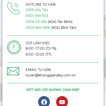
HOTLINE TƯ VẤN
0918 434 764
0901 399 903
0906 331 556
(KGĐ.Tân Bình)
0909 840 898
(KGĐ Bình Tân)
GIỜ LÀM VIỆC
8:00 -17:00 (T2-T6)
8:00 -12:00 (T7)
EMAIL TƯ VẤN
tuvan@khonggiandep.com.vn
KẾT NỐI VỚI KHÔNG GIAN ĐẸP