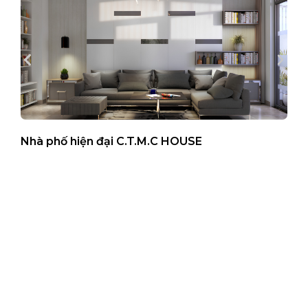
Nhà phố hiện đại C.T.M.C HOUSE
B