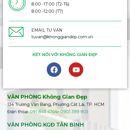
8:00 -17:00 (T2-T6)
8:00 -12:00 (T7)
EMAIL TƯ VẤN
tuvan@khonggiandep.com.vn
KẾT NỐI VỚI KHÔNG GIAN ĐẸP
VĂN PHÒNG Không Gian Đẹp
134 Trương Văn Bang, Phường Cát Lái, TP. HCM
Điện thoại:
091 843 4764
–
0901 399 903
VĂN PHÒNG KGĐ TÂN BÌNH