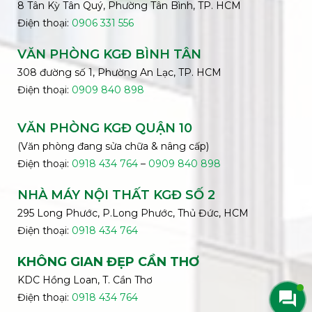
8 Tân Kỳ Tân Quý, Phường Tân Bình, TP. HCM
Điện thoại:
0906 331 556
VĂN PHÒNG KGĐ
BÌNH
TÂN
308 đường số 1, Phường An Lạc, TP. HCM
Điện thoại:
0909 840 898
VĂN PHÒNG KGĐ QUẬN 10
(Văn phòng đang sửa chữa & nâng cấp)
Điện thoại:
0918 434 764
–
0909 840 898
NHÀ MÁY NỘI THẤT KGĐ SỐ 2
295 Long Phước, P.Long Phước, Thủ Đức, HCM
Điện thoại:
0918 434 764
KHÔNG GIAN ĐẸP CẦN THƠ
KDC Hồng Loan, T. Cần Thơ
Điện thoại:
0918 434 764