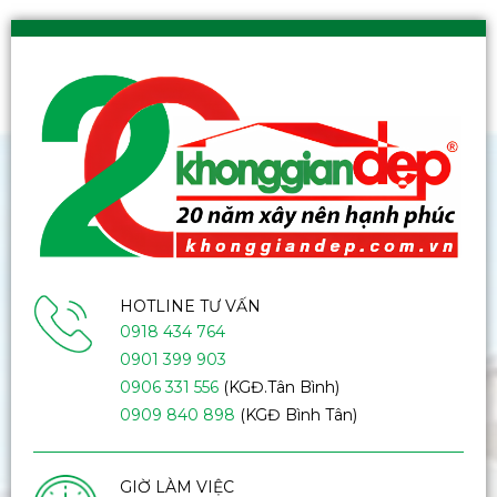
HOTLINE TƯ VẤN
0918 434 764
0901 399 903
0906 331 556
(KGĐ.Tân Bình)
0909 840 898
(KGĐ Bình Tân)
GIỜ LÀM VIỆC