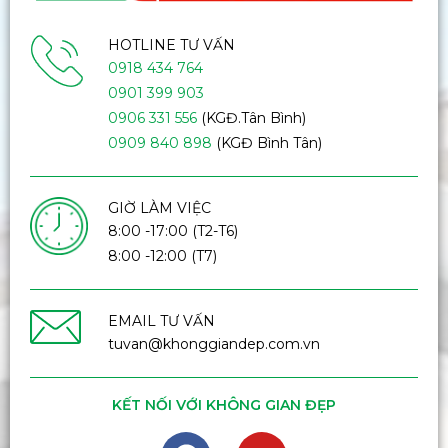
HOTLINE TƯ VẤN
0918 434 764
0901 399 903
0906 331 556
(KGĐ.Tân Bình)
0909 840 898
(KGĐ Bình Tân)
GIỜ LÀM VIỆC
8:00 -17:00 (T2-T6)
8:00 -12:00 (T7)
EMAIL TƯ VẤN
tuvan@khonggiandep.com.vn
KẾT NỐI VỚI KHÔNG GIAN ĐẸP