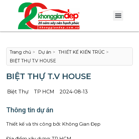
Trang chủ
>
Dự án
>
THIẾT KẾ KIẾN TRÚC
>
BIỆT THỰ T.V HOUSE
BIỆT THỰ T.V HOUSE
Biệt Thự
TP HCM
2024-08-13
Thông tin dự án
Thiết kế và thi công bởi: Không Gian Đẹp
Địa điểm xây dựng: TP HCM