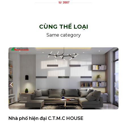
CÙNG THỂ LOẠI
Same category
Nhà phố hiện đại C.T.M.C HOUSE
B