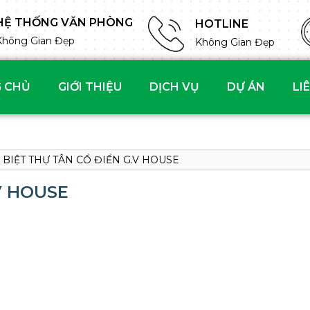
HỆ THỐNG VĂN PHÒNG
HOTLINE
Không Gian Đẹp
Không Gian Đẹp
 CHỦ
GIỚI THIỆU
DỊCH VỤ
DỰ ÁN
LI
BIỆT THỰ TÂN CỔ ĐIỂN G.V HOUSE
V HOUSE