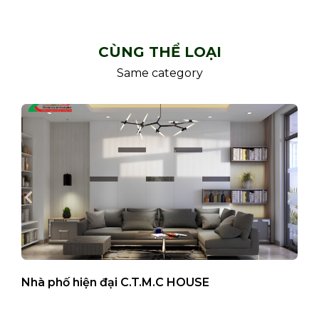
CÙNG THỂ LOẠI
Same category
Nhà phố hiện đại C.T.M.C HOUSE
B