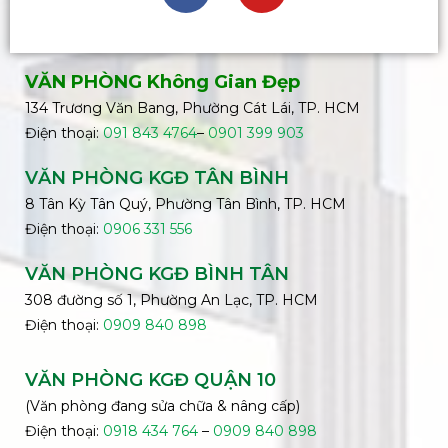
VĂN PHÒNG Không Gian Đẹp
134 Trương Văn Bang, Phường Cát Lái, TP. HCM
Điện thoại:
091 843 4764
–
0901 399 903
VĂN PHÒNG KGĐ TÂN BÌNH
8 Tân Kỳ Tân Quý, Phường Tân Bình, TP. HCM
Điện thoại:
0906 331 556
VĂN PHÒNG KGĐ
BÌNH
TÂN
308 đường số 1, Phường An Lạc, TP. HCM
Điện thoại:
0909 840 898
VĂN PHÒNG KGĐ QUẬN 10
(Văn phòng đang sửa chữa & nâng cấp)
Điện thoại:
0918 434 764
–
0909 840 898