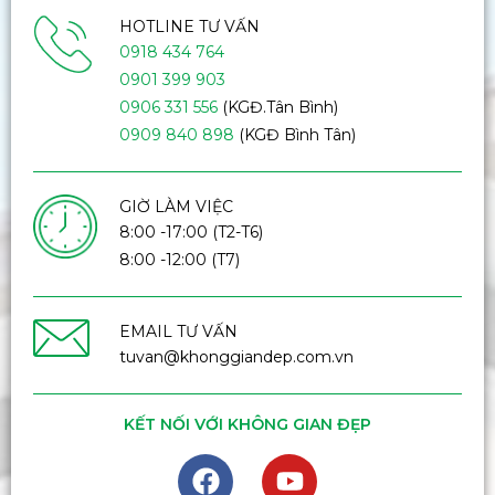
HOTLINE TƯ VẤN
0918 434 764
0901 399 903
0906 331 556
(KGĐ.Tân Bình)
0909 840 898
(KGĐ Bình Tân)
GIỜ LÀM VIỆC
8:00 -17:00 (T2-T6)
8:00 -12:00 (T7)
EMAIL TƯ VẤN
tuvan@khonggiandep.com.vn
KẾT NỐI VỚI KHÔNG GIAN ĐẸP