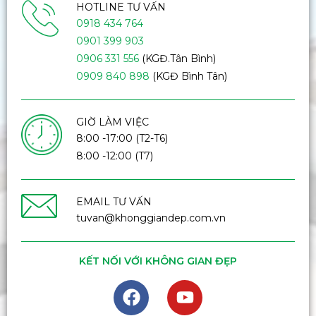
HOTLINE TƯ VẤN
0918 434 764
0901 399 903
0906 331 556
(KGĐ.Tân Bình)
0909 840 898
(KGĐ Bình Tân)
GIỜ LÀM VIỆC
8:00 -17:00 (T2-T6)
8:00 -12:00 (T7)
EMAIL TƯ VẤN
tuvan@khonggiandep.com.vn
KẾT NỐI VỚI KHÔNG GIAN ĐẸP