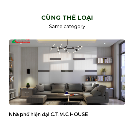
CÙNG THỂ LOẠI
Same category
Nhà phố hiện đại C.T.M.C HOUSE
B