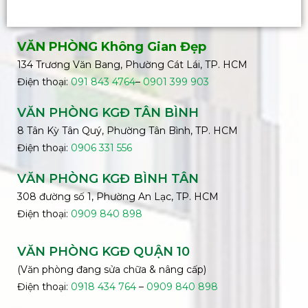
VĂN PHÒNG Không Gian Đẹp
134 Trương Văn Bang, Phường Cát Lái, TP. HCM
Điện thoại:
091 843 4764
–
0901 399 903
VĂN PHÒNG KGĐ TÂN BÌNH
8 Tân Kỳ Tân Quý, Phường Tân Bình, TP. HCM
Điện thoại:
0906 331 556
VĂN PHÒNG KGĐ
BÌNH
TÂN
308 đường số 1, Phường An Lạc, TP. HCM
Điện thoại:
0909 840 898
VĂN PHÒNG KGĐ QUẬN 10
(Văn phòng đang sửa chữa & nâng cấp)
Điện thoại:
0918 434 764
–
0909 840 898