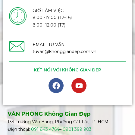
GIỜ LÀM VIỆC
8:00 -17:00 (T2-T6)
8:00 -12:00 (T7)
EMAIL TƯ VẤN
tuvan@khonggiandep.com.vn
KẾT NỐI VỚI KHÔNG GIAN ĐẸP
VĂN PHÒNG Không Gian Đẹp
134 Trương Văn Bang, Phường Cát Lái, TP. HCM
Điện thoại:
091 843 4764
–
0901 399 903