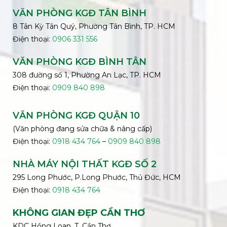
VĂN PHÒNG KGĐ TÂN BÌNH
8 Tân Kỳ Tân Quý, Phường Tân Bình, TP. HCM
Điện thoại:
0906 331 556
VĂN PHÒNG KGĐ
BÌNH
TÂN
308 đường số 1, Phường An Lạc, TP. HCM
Điện thoại:
0909 840 898
VĂN PHÒNG KGĐ QUẬN 10
(Văn phòng đang sửa chữa & nâng cấp)
Điện thoại:
0918 434 764
–
0909 840 898
NHÀ MÁY NỘI THẤT KGĐ SỐ 2
295 Long Phước, P.Long Phước, Thủ Đức, HCM
Điện thoại:
0918 434 764
KHÔNG GIAN ĐẸP CẦN THƠ
KDC Hồng Loan, T. Cần Thơ