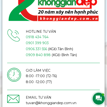
HOTLINE TƯ VẤN
0918 434 764
0901 399 903
0906 331 556
(KGĐ.Tân Bình)
0909 840 898
(KGĐ Bình Tân)
GIỜ LÀM VIỆC
8:00 -17:00 (T2-T6)
8:00 -12:00 (T7)
EMAIL TƯ VẤN
tuvan@khonggiandep.com.vn