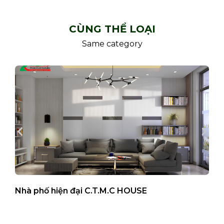
CÙNG THỂ LOẠI
Same category
Nhà phố hiện đại C.T.M.C HOUSE
B