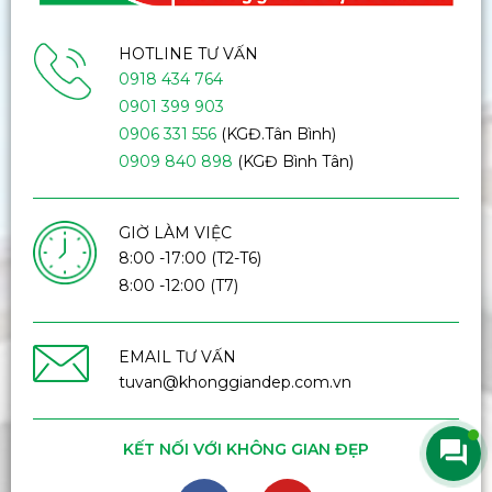
HOTLINE TƯ VẤN
0918 434 764
0901 399 903
0906 331 556
(KGĐ.Tân Bình)
0909 840 898
(KGĐ Bình Tân)
GIỜ LÀM VIỆC
8:00 -17:00 (T2-T6)
8:00 -12:00 (T7)
EMAIL TƯ VẤN
tuvan@khonggiandep.com.vn
KẾT NỐI VỚI KHÔNG GIAN ĐẸP