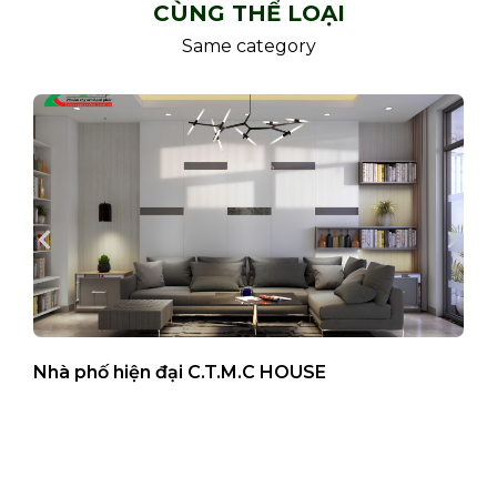
CÙNG THỂ LOẠI
Same category
Nhà phố hiện đại C.T.M.C HOUSE
B