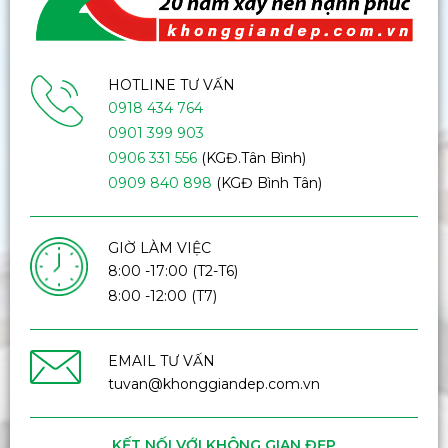
HOTLINE TƯ VẤN
0918 434 764
0901 399 903
0906 331 556
(KGĐ.Tân Bình)
0909 840 898
(KGĐ Bình Tân)
GIỜ LÀM VIỆC
8:00 -17:00 (T2-T6)
8:00 -12:00 (T7)
EMAIL TƯ VẤN
tuvan@khonggiandep.com.vn
KẾT NỐI VỚI KHÔNG GIAN ĐẸP