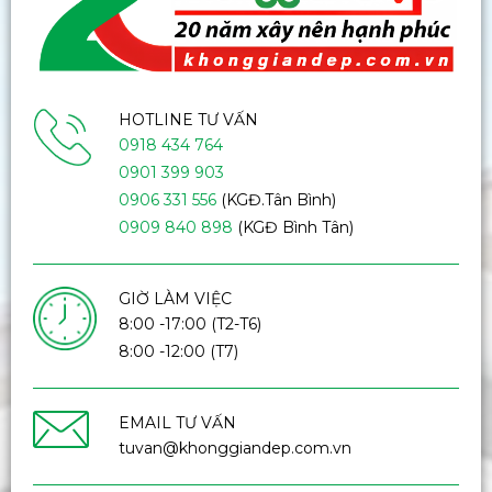
HOTLINE TƯ VẤN
0918 434 764
0901 399 903
0906 331 556
(KGĐ.Tân Bình)
0909 840 898
(KGĐ Bình Tân)
GIỜ LÀM VIỆC
8:00 -17:00 (T2-T6)
8:00 -12:00 (T7)
EMAIL TƯ VẤN
tuvan@khonggiandep.com.vn