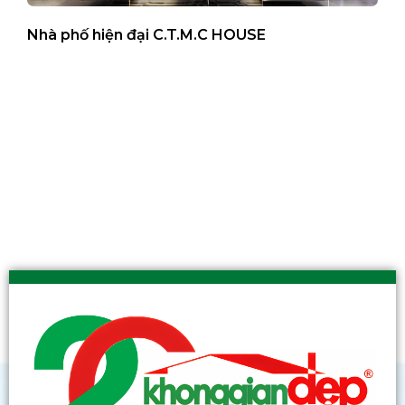
Nhà phố hiện đại C.T.M.C HOUSE
B