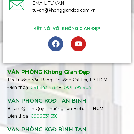
EMAIL TƯ VẤN
tuvan@khonggiandep.com.vn
KẾT NỐI VỚI KHÔNG GIAN ĐẸP
VĂN PHÒNG Không Gian Đẹp
134 Trương Văn Bang, Phường Cát Lái, TP. HCM
Điện thoại:
091 843 4764
–
0901 399 903
VĂN PHÒNG KGĐ TÂN BÌNH
8 Tân Kỳ Tân Quý, Phường Tân Bình, TP. HCM
Điện thoại:
0906 331 556
VĂN PHÒNG KGĐ
BÌNH
TÂN