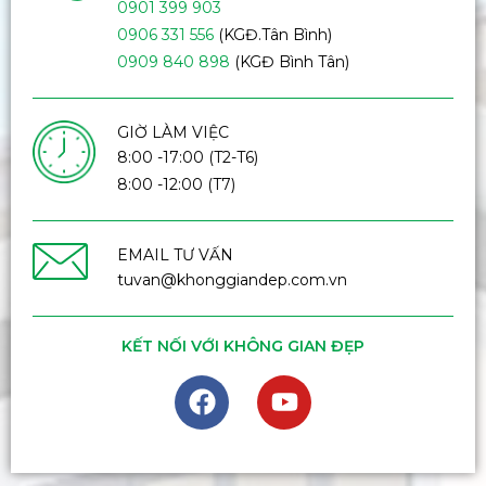
0901 399 903
0906 331 556
(KGĐ.Tân Bình)
0909 840 898
(KGĐ Bình Tân)
GIỜ LÀM VIỆC
8:00 -17:00 (T2-T6)
8:00 -12:00 (T7)
EMAIL TƯ VẤN
tuvan@khonggiandep.com.vn
KẾT NỐI VỚI KHÔNG GIAN ĐẸP