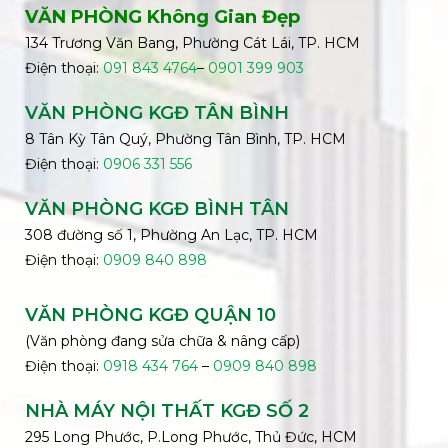
VĂN PHÒNG Không Gian Đẹp
134 Trương Văn Bang, Phường Cát Lái, TP. HCM
Điện thoại:
091 843 4764
–
0901 399 903
VĂN PHÒNG KGĐ TÂN BÌNH
8 Tân Kỳ Tân Quý, Phường Tân Bình, TP. HCM
Điện thoại:
0906 331 556
VĂN PHÒNG KGĐ
BÌNH
TÂN
308 đường số 1, Phường An Lạc, TP. HCM
Điện thoại:
0909 840 898
VĂN PHÒNG KGĐ QUẬN 10
(Văn phòng đang sửa chữa & nâng cấp)
Điện thoại:
0918 434 764
–
0909 840 898
NHÀ MÁY NỘI THẤT KGĐ SỐ 2
295 Long Phước, P.Long Phước, Thủ Đức, HCM