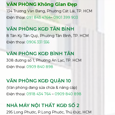
VĂN PHÒNG Không Gian Đẹp
134 Trương Văn Bang, Phường Cát Lái, TP. HCM
Điện thoại:
091 843 4764
–
0901 399 903
VĂN PHÒNG KGĐ TÂN BÌNH
8 Tân Kỳ Tân Quý, Phường Tân Bình, TP. HCM
Điện thoại:
0906 331 556
VĂN PHÒNG KGĐ
BÌNH
TÂN
308 đường số 1, Phường An Lạc, TP. HCM
Điện thoại:
0909 840 898
VĂN PHÒNG KGĐ QUẬN 10
(Văn phòng đang sửa chữa & nâng cấp)
Điện thoại:
0918 434 764
–
0909 840 898
NHÀ MÁY NỘI THẤT KGĐ SỐ 2
295 Long Phước, P.Long Phước, Thủ Đức, HCM