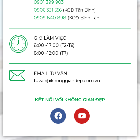
0901 399 903
0906 331 556
(KGĐ.Tân Bình)
0909 840 898
(KGĐ Bình Tân)
GIỜ LÀM VIỆC
8:00 -17:00 (T2-T6)
8:00 -12:00 (T7)
EMAIL TƯ VẤN
tuvan@khonggiandep.com.vn
KẾT NỐI VỚI KHÔNG GIAN ĐẸP