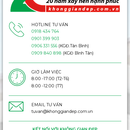
HOTLINE TƯ VẤN
0918 434 764
0901 399 903
0906 331 556
(KGĐ.Tân Bình)
0909 840 898
(KGĐ Bình Tân)
GIỜ LÀM VIỆC
8:00 -17:00 (T2-T6)
8:00 -12:00 (T7)
EMAIL TƯ VẤN
tuvan@khonggiandep.com.vn
KẾT NỐI VỚI KHÔNG GIAN ĐẸP