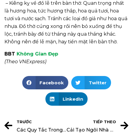
– Kiêng kỵ về đồ lễ trên bàn thờ: Quan trọng nhất
là hương hoa, tức hương thắp, hoa quả tươi, hoa
tươi và nước sạch. Tránh các loại đồ giả như hoa quả
nhựa. Đồ thờ cúng xong rồi nên bỏ xuống để thụ
lộc, tránh bày để từ tháng này qua tháng khác.
Không nên để lễ mặn, hay tiền mặt lên bàn thờ.
BBT
Không Gian Đẹp
(Theo VNExpress)
Facebook
Twitter
LinkedIn
TRƯỚC
TIẾP THEO
Các Quy Tắc Trong Thiết Kế Phòng Ngủ
Cải Tạo Ngôi Nhà Tại Montreal Bằng Cách Sắp Đặt Những Chiếc Hộp Đen Độc Đáo