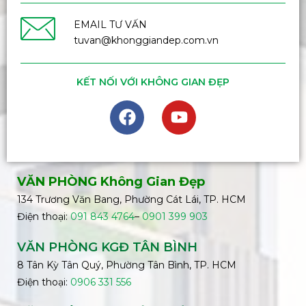
EMAIL TƯ VẤN
tuvan@khonggiandep.com.vn
KẾT NỐI VỚI KHÔNG GIAN ĐẸP
VĂN PHÒNG Không Gian Đẹp
134 Trương Văn Bang, Phường Cát Lái, TP. HCM
Điện thoại:
091 843 4764
–
0901 399 903
VĂN PHÒNG KGĐ TÂN BÌNH
8 Tân Kỳ Tân Quý, Phường Tân Bình, TP. HCM
Điện thoại:
0906 331 556