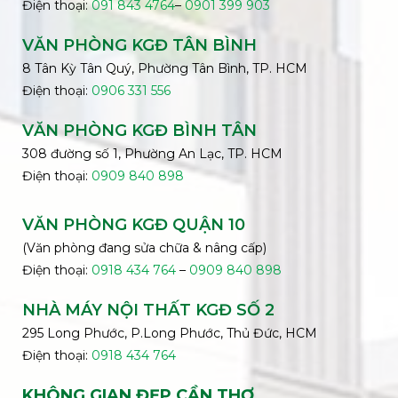
Điện thoại:
091 843 4764
–
0901 399 903
VĂN PHÒNG KGĐ TÂN BÌNH
8 Tân Kỳ Tân Quý, Phường Tân Bình, TP. HCM
Điện thoại:
0906 331 556
VĂN PHÒNG KGĐ
BÌNH
TÂN
308 đường số 1, Phường An Lạc, TP. HCM
Điện thoại:
0909 840 898
VĂN PHÒNG KGĐ QUẬN 10
(Văn phòng đang sửa chữa & nâng cấp)
Điện thoại:
0918 434 764
–
0909 840 898
NHÀ MÁY NỘI THẤT KGĐ SỐ 2
295 Long Phước, P.Long Phước, Thủ Đức, HCM
Điện thoại:
0918 434 764
KHÔNG GIAN ĐẸP CẦN THƠ