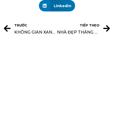
LinkedIn
TRƯỚC
TIẾP THEO
KHÔNG GIAN XANH TẠO NÊN PHONG CÁCH TRẺ
NHÀ ĐẸP THÁNG 6 LÀM MỚI MÀU GỖ