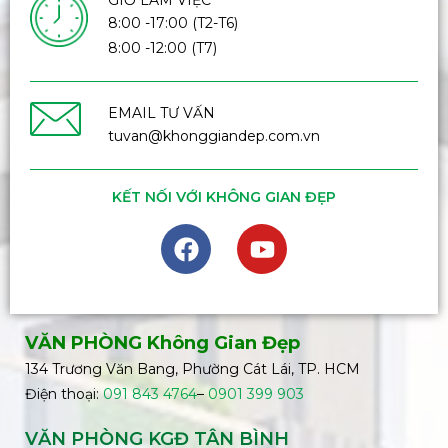
GIỜ LÀM VIỆC
8:00 -17:00 (T2-T6)
8:00 -12:00 (T7)
EMAIL TƯ VẤN
tuvan@khonggiandep.com.vn
KẾT NỐI VỚI KHÔNG GIAN ĐẸP
VĂN PHÒNG Không Gian Đẹp
134 Trương Văn Bang, Phường Cát Lái, TP. HCM
Điện thoại:
091 843 4764
–
0901 399 903
VĂN PHÒNG KGĐ TÂN BÌNH