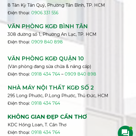
8 Tân Kỳ Tân Quý, Phường Tân Bình, TP. HCM
Điện thoại:
0906 331 556
VĂN PHÒNG KGĐ
BÌNH
TÂN
308 đường số 1, Phường An Lạc, TP. HCM
Điện thoại:
0909 840 898
VĂN PHÒNG KGĐ QUẬN 10
(Văn phòng đang sửa chữa & nâng cấp)
Điện thoại:
0918 434 764
–
0909 840 898
NHÀ MÁY NỘI THẤT KGĐ SỐ 2
295 Long Phước, P.Long Phước, Thủ Đức, HCM
Điện thoại:
0918 434 764
KHÔNG GIAN ĐẸP CẦN THƠ
KDC Hồng Loan, T. Cần Thơ
Điện thoại:
0918 434 764