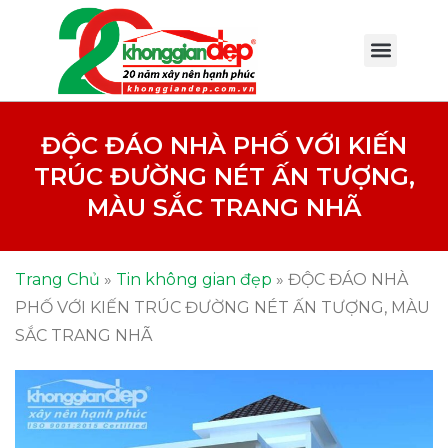
ĐỘC ĐÁO NHÀ PHỐ VỚI KIẾN
TRÚC ĐƯỜNG NÉT ẤN TƯỢNG,
MÀU SẮC TRANG NHÃ
Trang Chủ
»
Tin không gian đẹp
»
ĐỘC ĐÁO NHÀ
PHỐ VỚI KIẾN TRÚC ĐƯỜNG NÉT ẤN TƯỢNG, MÀU
SẮC TRANG NHÃ