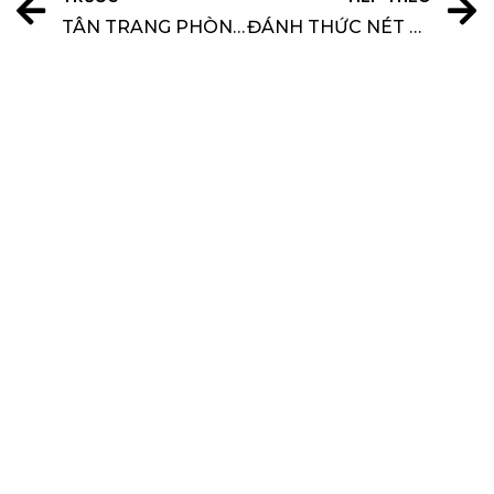
TÂN TRANG PHÒNG HỌC CHO BÉ ĐÓN NĂM HỌC MỚI
ĐÁNH THỨC NÉT ĐẸP HIỆN ĐẠI NGÔI NHÀ PHỐ QUẬN 7-TP HCM