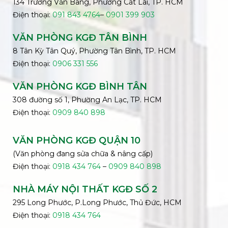
134 Trương Văn Bang, Phường Cát Lái, TP. HCM
Điện thoại:
091 843 4764
–
0901 399 903
VĂN PHÒNG KGĐ TÂN BÌNH
8 Tân Kỳ Tân Quý, Phường Tân Bình, TP. HCM
Điện thoại:
0906 331 556
VĂN PHÒNG KGĐ
BÌNH
TÂN
308 đường số 1, Phường An Lạc, TP. HCM
Điện thoại:
0909 840 898
VĂN PHÒNG KGĐ QUẬN 10
(Văn phòng đang sửa chữa & nâng cấp)
Điện thoại:
0918 434 764
–
0909 840 898
NHÀ MÁY NỘI THẤT KGĐ SỐ 2
295 Long Phước, P.Long Phước, Thủ Đức, HCM
Điện thoại:
0918 434 764