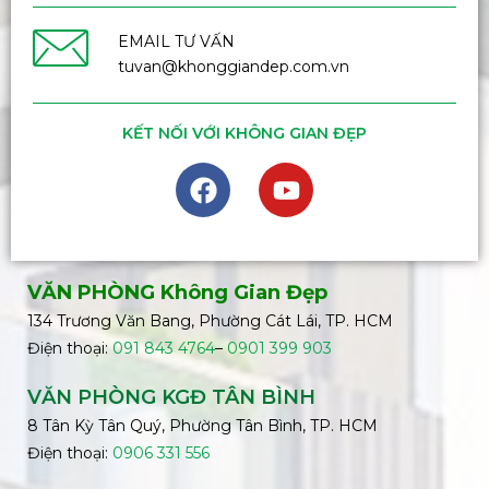
EMAIL TƯ VẤN
tuvan@khonggiandep.com.vn
KẾT NỐI VỚI KHÔNG GIAN ĐẸP
VĂN PHÒNG Không Gian Đẹp
134 Trương Văn Bang, Phường Cát Lái, TP. HCM
Điện thoại:
091 843 4764
–
0901 399 903
VĂN PHÒNG KGĐ TÂN BÌNH
8 Tân Kỳ Tân Quý, Phường Tân Bình, TP. HCM
Điện thoại:
0906 331 556