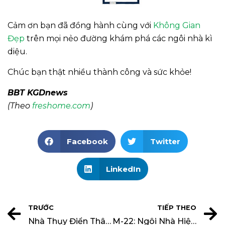
Cảm ơn bạn đã đồng hành cùng với
Không Gian
Đẹp
trên mọi nẻo đường khám phá các ngôi nhà kì
diệu.
Chúc bạn thật nhiều thành công và sức khỏe!
BBT KGDnews
(Theo
freshome.com
)
Facebook
Twitter
LinkedIn
TRƯỚC
TIẾP THEO
Nhà Thụy Điển Thân Thiện Với Thiết Kế Đầy Cảm Hứng
M-22: Ngôi Nhà Hiện Đại Với Thiết Kế Bền Vững Nhìn Ra Vịnh Michigan