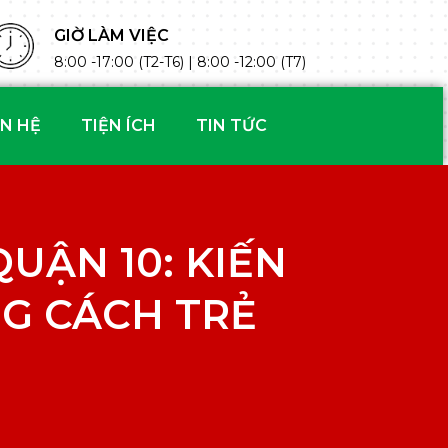
GIỜ LÀM VIỆC
8:00 -17:00 (T2-T6) | 8:00 -12:00 (T7)
ÊN HỆ
TIỆN ÍCH
TIN TỨC
UẬN 10: KIẾN
NG CÁCH TRẺ