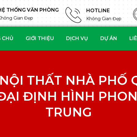
HỆ THỐNG VĂN PHÒNG
HOTLINE
Không Gian Đẹp
Không Gian Đẹp
 CHỦ
GIỚI THIỆU
DỊCH VỤ
DỰ ÁN
LI
NỘI THẤT NHÀ PHỐ Q
ĐẠI ĐỊNH HÌNH PHO
TRUNG