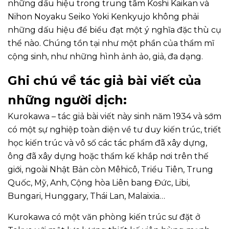
những dấu hiệu trong trung tâm Koshi Kaikan và
Nihon Noyaku Seiko Yoki Kenkyujo không phải
những dấu hiệu để biểu đạt một ý nghĩa đặc thù cụ
thể nào. Chúng tồn tại như một phần của thẩm mĩ
cộng sinh, như những hình ảnh ảo, giả, đa dạng.
Ghi chú về tác giả bài viết của
những người dịch:
Kurokawa – tác giả bài viết này sinh năm 1934 và sớm
có một sự nghiệp toàn diện về tư duy kiến trúc, triết
học kiến trúc và vô số các tác phẩm đã xây dựng,
ông đã xây dựng hoặc thẩm kế khắp nơi trên thế
giới, ngoài Nhật Bản còn Mêhicô, Triểu Tiên, Trung
Quốc, Mỹ, Anh, Cộng hòa Liên bang Đức, Libi,
Bungari, Hunggary, Thái Lan, Malaixia…
Kurokawa có một văn phòng kiến trúc sư đặt ở