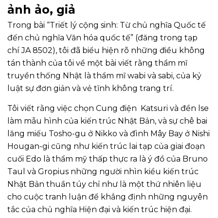
ảnh ảo, giả
Trong bài “Triết lý cộng sinh: Từ chủ nghĩa Quốc tế
đến chủ nghĩa Văn hóa quốc tế” (đăng trong tạp
chí JA 8502), tôi đã biểu hiện rõ những điều không
tán thành của tôi về một bài viết rằng thẩm mĩ
truyền thống Nhật là thẩm mĩ wabi và sabi, của kỷ
luật sự đơn giản và vẻ tĩnh không trang trí.
Tôi viết rằng việc chọn Cung điện Katsuri và đền lse
làm mẫu hình của kiến trúc Nhật Bản, và sự chê bai
lăng miếu Tosho-gu ở Nikko và đình Mây Bay ở Nishi
Hougan-gi cũng như kiến trúc lai tạp của giai đoạn
cuối Edo là thẩm mỹ thấp thực ra là ý đồ của Bruno
Taul và Gropius những người nhìn kiểu kiến trúc
Nhật Bản thuần túy chỉ như là một thứ nhiên liệu
cho cuộc tranh luận để khẳng định những nguyên
tắc của chủ nghĩa Hiện đại và kiến trúc hiện đại.