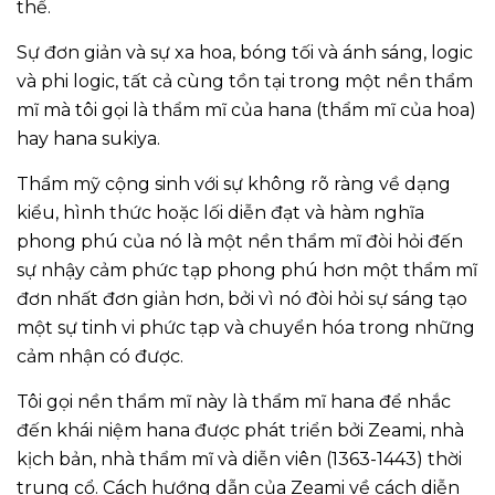
thể.
Sự đơn giản và sự xa hoa, bóng tối và ánh sáng, logic
và phi logic, tất cả cùng tồn tại trong một nền thẩm
mĩ mà tôi gọi là thẩm mĩ của hana (thẩm mĩ của hoa)
hay hana sukiya.
Thẩm mỹ cộng sinh với sự không rõ ràng về dạng
kiểu, hình thức hoặc lối diễn đạt và hàm nghĩa
phong phú của nó là một nền thẩm mĩ đòi hỏi đến
sự nhậy cảm phức tạp phong phú hơn một thẩm mĩ
đơn nhất đơn giản hơn, bởi vì nó đòi hỏi sự sáng tạo
một sự tinh vi phức tạp và chuyển hóa trong những
cảm nhận có được.
Tôi gọi nền thẩm mĩ này là thẩm mĩ hana để nhắc
đến khái niệm hana được phát triển bởi Zeami, nhà
kịch bản, nhà thẩm mĩ và diễn viên (1363-1443) thời
trung cổ. Cách hướng dẫn của Zeami về cách diễn