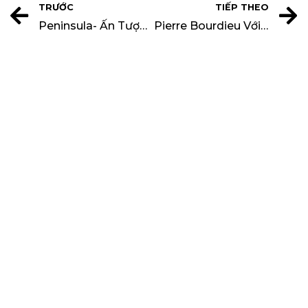
TRƯỚC
TIẾP THEO
Peninsula- Ấn Tượng Bởi Thiết Kế Hiện Đại Ở California
Pierre Bourdieu Với Thuyết Cấu Trúc Phát Sinh Của Ông