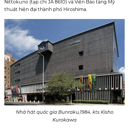
Nittokuno (tạp chí JA 8610) và Viện Bảo tàng Mỹ
thuật hiện đại thành phố Hiroshima.
Nhà hát quốc gia Bunraku,1984. kts Kisho
Kurokawa