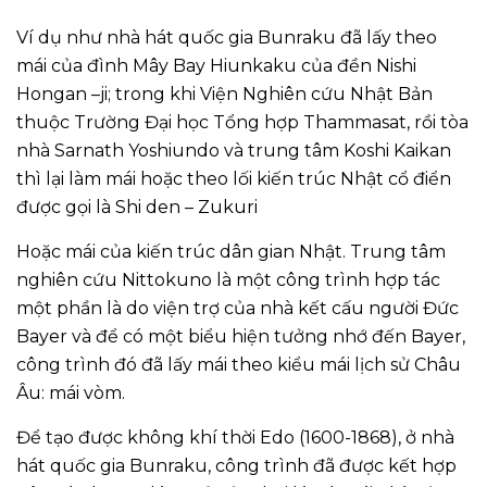
Ví dụ như nhà hát quốc gia Bunraku đã lấy theo
mái của đình Mây Bay Hiunkaku của đền Nishi
Hongan –ji; trong khi Viện Nghiên cứu Nhật Bản
thuộc Trường Đại học Tổng hợp Thammasat, rồi tòa
nhà Sarnath Yoshiundo và trung tâm Koshi Kaikan
thì lại làm mái hoặc theo lối kiến trúc Nhật cổ điển
được gọi là Shi den – Zukuri
Hoặc mái của kiến trúc dân gian Nhật. Trung tâm
nghiên cứu Nittokuno là một công trình hợp tác
một phần là do viện trợ của nhà kết cấu người Đức
Bayer và để có một biểu hiện tưởng nhớ đến Bayer,
công trình đó đã lấy mái theo kiểu mái lịch sử Châu
Âu: mái vòm.
Để tạo được không khí thời Edo (1600-1868), ở nhà
hát quốc gia Bunraku, công trình đã được kết hợp