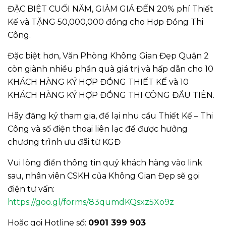
ĐẶC BIỆT CUỐI NĂM, GIẢM GIÁ ĐẾN 20% phí Thiết
Kế và TẶNG 50,000,000 đồng cho Hợp Đồng Thi
Công.
Đặc biệt hơn, Văn Phòng Không Gian Đẹp Quận 2
còn giành nhiều phần quà giá trị và hấp dẫn cho 10
KHÁCH HÀNG KÝ HỢP ĐỒNG THIẾT KẾ và 10
KHÁCH HÀNG KÝ HỢP ĐỒNG THI CÔNG ĐẦU TIÊN.
Hãy đăng ký tham gia, để lại nhu cầu Thiết Kế – Thi
Công và số điện thoại liên lạc để được hưởng
chương trình ưu đãi từ KGĐ
Vui lòng điền thông tin quý khách hàng vào link
sau, nhân viên CSKH của Không Gian Đẹp sẽ gọi
điện tư vấn:
https://goo.gl/forms/83qumdKQsxz5Xo9z
Hoặc gọi Hotline số:
0901 399 903