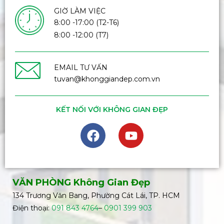
GIỜ LÀM VIỆC
8:00 -17:00 (T2-T6)
8:00 -12:00 (T7)
EMAIL TƯ VẤN
tuvan@khonggiandep.com.vn
KẾT NỐI VỚI KHÔNG GIAN ĐẸP
VĂN PHÒNG Không Gian Đẹp
134 Trương Văn Bang, Phường Cát Lái, TP. HCM
Điện thoại:
091 843 4764
–
0901 399 903