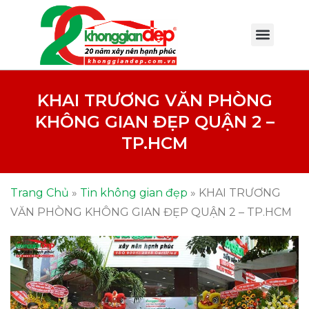
KHAI TRƯƠNG VĂN PHÒNG
KHÔNG GIAN ĐẸP QUẬN 2 –
TP.HCM
Trang Chủ
»
Tin không gian đẹp
»
KHAI TRƯƠNG
VĂN PHÒNG KHÔNG GIAN ĐẸP QUẬN 2 – TP.HCM