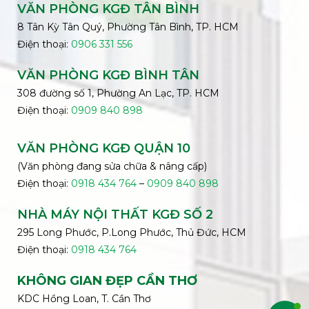
VĂN PHÒNG KGĐ TÂN BÌNH
8 Tân Kỳ Tân Quý, Phường Tân Bình, TP. HCM
Điện thoại:
0906 331 556
VĂN PHÒNG KGĐ
BÌNH
TÂN
308 đường số 1, Phường An Lạc, TP. HCM
Điện thoại:
0909 840 898
VĂN PHÒNG KGĐ QUẬN 10
(Văn phòng đang sửa chữa & nâng cấp)
Điện thoại:
0918 434 764
–
0909 840 898
NHÀ MÁY NỘI THẤT KGĐ SỐ 2
295 Long Phước, P.Long Phước, Thủ Đức, HCM
Điện thoại:
0918 434 764
KHÔNG GIAN ĐẸP CẦN THƠ
KDC Hồng Loan, T. Cần Thơ