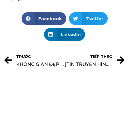
Facebook
Twitter
LinkedIn
TRƯỚC
TIẾP THEO
KHÔNG GIAN ĐẸP TUYỂN DỤNG GIÁM SÁT KỸ THUẬT CÔNG TRÌNH
[TIN TRUYỀN HÌNH] KHÔNG GIAN ĐẸP TƯNG BỪNG KHAI TRƯƠNG VĂN PHÒNG KHÔNG GIAN ĐẸP QUẬN 2