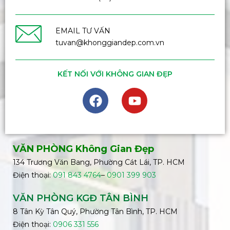
EMAIL TƯ VẤN
tuvan@khonggiandep.com.vn
KẾT NỐI VỚI KHÔNG GIAN ĐẸP
VĂN PHÒNG Không Gian Đẹp
134 Trương Văn Bang, Phường Cát Lái, TP. HCM
Điện thoại:
091 843 4764
–
0901 399 903
VĂN PHÒNG KGĐ TÂN BÌNH
8 Tân Kỳ Tân Quý, Phường Tân Bình, TP. HCM
Điện thoại:
0906 331 556