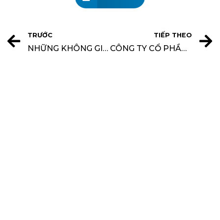
TRƯỚC
TIẾP THEO
NHỮNG KHÔNG GIAN XANH
CÔNG TY CỔ PHẦN NỘI THẤT KHÔNG GIAN ĐẸP TUYỂN DỤNG