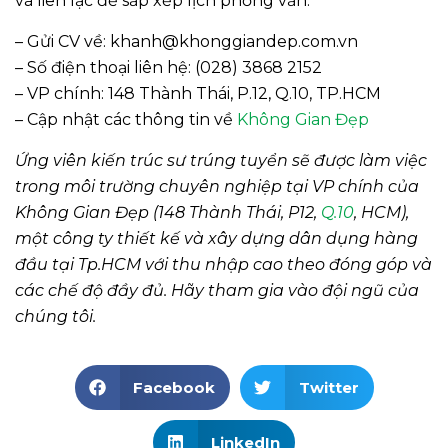
và liên lạc đế sắp xếp lịch phỏng vấn.
– Gửi CV về: khanh@khonggiandep.com.vn
– Số điện thoại liên hệ: (028) 3868 2152
– VP chính: 148 Thành Thái, P.12, Q.10, TP.HCM
– Cập nhật các thông tin về
Không Gian Đẹp
Ứng viên kiến trúc sư trúng tuyển sẽ được làm việc
trong môi trường chuyên nghiệp tại VP chính của
Không Gian Đẹp (148 Thành Thái, P12,
Q.10
, HCM),
một công ty thiết kế và xây dựng dân dụng hàng
đầu tại Tp.HCM với thu nhập cao theo đóng góp và
các chế độ đầy đủ. Hãy tham gia vào đội ngũ của
chúng tôi.
Facebook
Twitter
LinkedIn