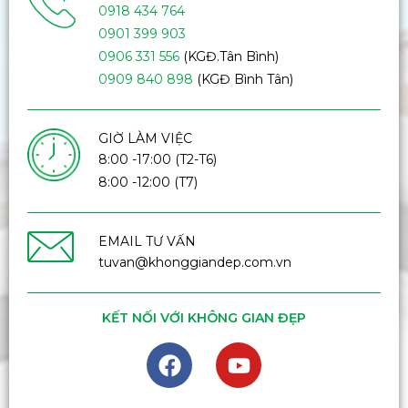
0918 434 764
0901 399 903
0906 331 556
(KGĐ.Tân Bình)
0909 840 898
(KGĐ Bình Tân)
GIỜ LÀM VIỆC
8:00 -17:00 (T2-T6)
8:00 -12:00 (T7)
EMAIL TƯ VẤN
tuvan@khonggiandep.com.vn
KẾT NỐI VỚI KHÔNG GIAN ĐẸP