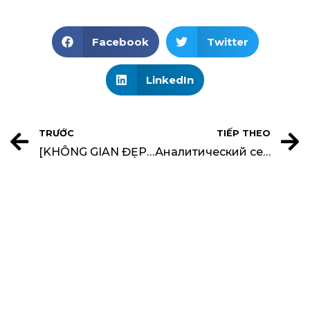
Facebook
Twitter
LinkedIn
TRƯỚC
TIẾP THEO
[KHÔNG GIAN ĐẸP TUYỂN DỤNG] THIẾT KẾ NỘI THẤT
Аналитический сервис OANDA для работы на Форекс