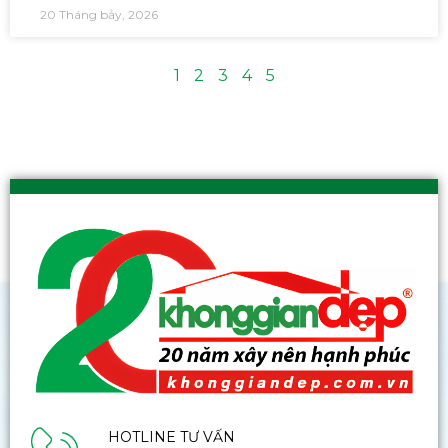
20 Tháng bảy, 2026
1
2
3
4
5
HOTLINE TƯ VẤN