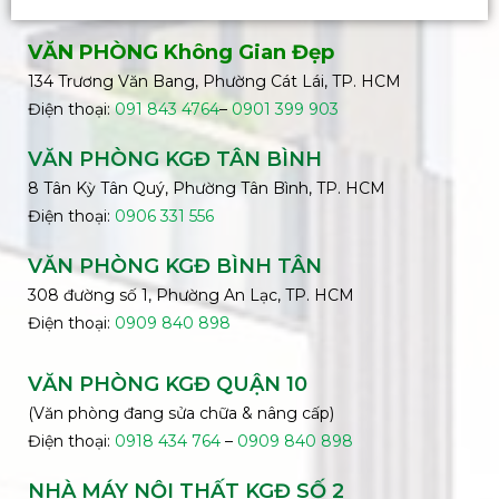
VĂN PHÒNG Không Gian Đẹp
134 Trương Văn Bang, Phường Cát Lái, TP. HCM
Điện thoại:
091 843 4764
–
0901 399 903
VĂN PHÒNG KGĐ TÂN BÌNH
8 Tân Kỳ Tân Quý, Phường Tân Bình, TP. HCM
Điện thoại:
0906 331 556
VĂN PHÒNG KGĐ
BÌNH
TÂN
308 đường số 1, Phường An Lạc, TP. HCM
Điện thoại:
0909 840 898
VĂN PHÒNG KGĐ QUẬN 10
(Văn phòng đang sửa chữa & nâng cấp)
Điện thoại:
0918 434 764
–
0909 840 898
NHÀ MÁY NỘI THẤT KGĐ SỐ 2