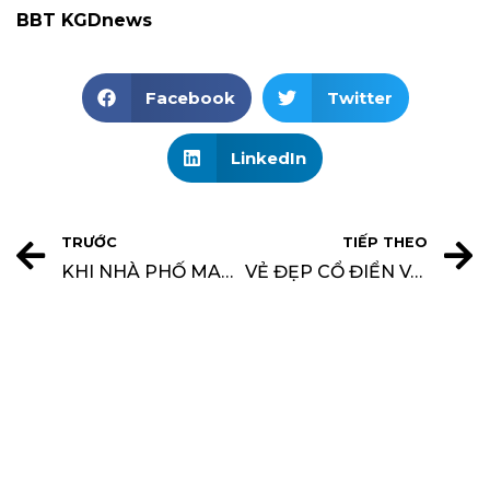
BBT KGDnews
Facebook
Twitter
LinkedIn
TRƯỚC
TIẾP THEO
KHI NHÀ PHỐ MANG DÁNG DẤP BIỆT THỰ
VẺ ĐẸP CỔ ĐIỂN VÀ LÃNG MẠN CỦA BIỆT THỰ VŨNG TÀU