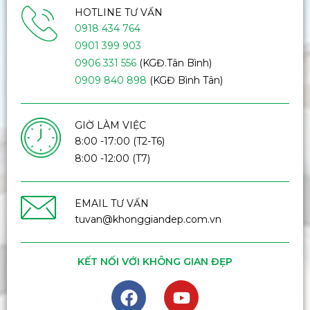
HOTLINE TƯ VẤN
0918 434 764
0901 399 903
0906 331 556
(KGĐ.Tân Bình)
0909 840 898
(KGĐ Bình Tân)
GIỜ LÀM VIỆC
8:00 -17:00 (T2-T6)
8:00 -12:00 (T7)
EMAIL TƯ VẤN
tuvan@khonggiandep.com.vn
KẾT NỐI VỚI KHÔNG GIAN ĐẸP