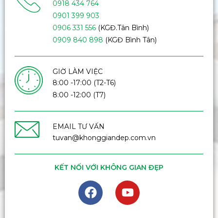
0918 434 764
0901 399 903
0906 331 556
(KGĐ.Tân Bình)
0909 840 898
(KGĐ Bình Tân)
GIỜ LÀM VIỆC
8:00 -17:00 (T2-T6)
8:00 -12:00 (T7)
EMAIL TƯ VẤN
tuvan@khonggiandep.com.vn
KẾT NỐI VỚI KHÔNG GIAN ĐẸP