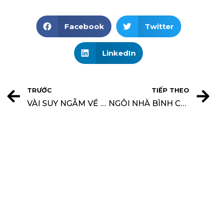
Facebook
Twitter
LinkedIn
TRƯỚC
TIẾP THEO
VÀI SUY NGẪM VỀ THIẾT KẾ NHÀ Ở
NGÔI NHÀ BÌNH CHÁNH CỔ ĐIỂN CÁCH TÂN