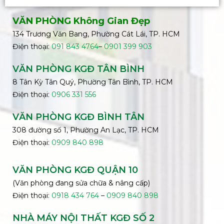
VĂN PHÒNG Không Gian Đẹp
134 Trương Văn Bang, Phường Cát Lái, TP. HCM
Điện thoại:
091 843 4764
–
0901 399 903
VĂN PHÒNG KGĐ TÂN BÌNH
8 Tân Kỳ Tân Quý, Phường Tân Bình, TP. HCM
Điện thoại:
0906 331 556
VĂN PHÒNG KGĐ
BÌNH
TÂN
308 đường số 1, Phường An Lạc, TP. HCM
Điện thoại:
0909 840 898
VĂN PHÒNG KGĐ QUẬN 10
(Văn phòng đang sửa chữa & nâng cấp)
Điện thoại:
0918 434 764
–
0909 840 898
NHÀ MÁY NỘI THẤT KGĐ SỐ 2