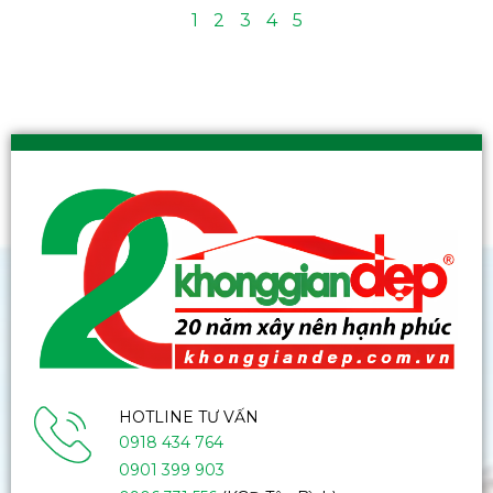
1
2
3
4
5
HOTLINE TƯ VẤN
0918 434 764
0901 399 903