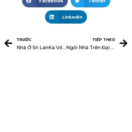
Facebook
Twitter
LinkedIn
TRƯỚC
TIẾP THEO
Nhà Ở Sri LanKa Với Phong Cách Tối Giản
Ngôi Nhà Trên Đại Lộ Laurel: Sang Trọng Với Yếu Tố Mặt Nước