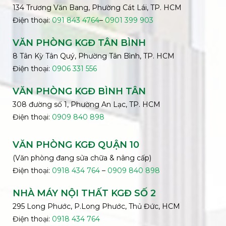
134 Trương Văn Bang, Phường Cát Lái, TP. HCM
Điện thoại:
091 843 4764
–
0901 399 903
VĂN PHÒNG KGĐ TÂN BÌNH
8 Tân Kỳ Tân Quý, Phường Tân Bình, TP. HCM
Điện thoại:
0906 331 556
VĂN PHÒNG KGĐ
BÌNH
TÂN
308 đường số 1, Phường An Lạc, TP. HCM
Điện thoại:
0909 840 898
VĂN PHÒNG KGĐ QUẬN 10
(Văn phòng đang sửa chữa & nâng cấp)
Điện thoại:
0918 434 764
–
0909 840 898
NHÀ MÁY NỘI THẤT KGĐ SỐ 2
295 Long Phước, P.Long Phước, Thủ Đức, HCM
Điện thoại:
0918 434 764