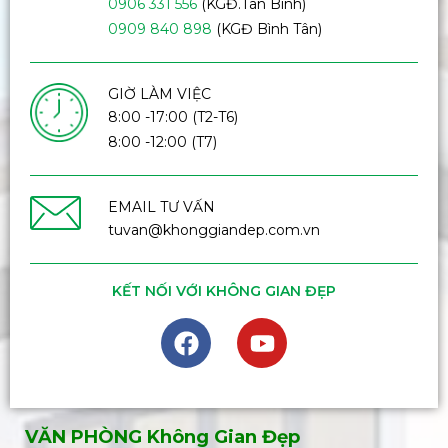
0906 331 556
(KGĐ.Tân Bình)
0909 840 898
(KGĐ Bình Tân)
GIỜ LÀM VIỆC
8:00 -17:00 (T2-T6)
8:00 -12:00 (T7)
EMAIL TƯ VẤN
tuvan@khonggiandep.com.vn
KẾT NỐI VỚI KHÔNG GIAN ĐẸP
VĂN PHÒNG Không Gian Đẹp