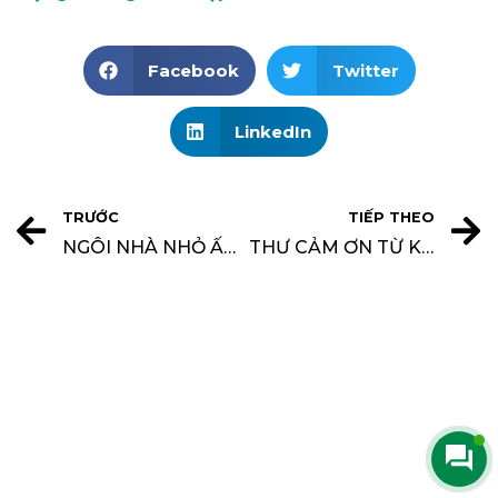
Facebook
Twitter
LinkedIn
TRƯỚC
TIẾP THEO
NGÔI NHÀ NHỎ ẤM CÚNG VỚI PHONG CÁCH SCANDINAVI
THƯ CẢM ƠN TỪ KHÁNH HÒA