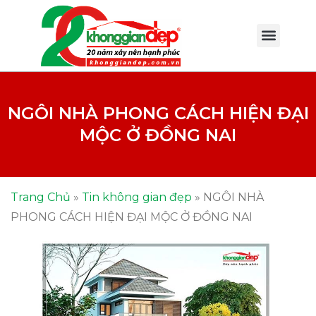
NGÔI NHÀ PHONG CÁCH HIỆN ĐẠI
MỘC Ở ĐỒNG NAI
Trang Chủ
»
Tin không gian đẹp
»
NGÔI NHÀ
PHONG CÁCH HIỆN ĐẠI MỘC Ở ĐỒNG NAI