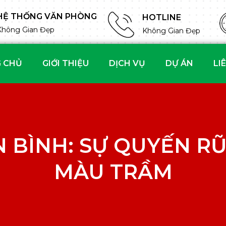
HỆ THỐNG VĂN PHÒNG
HOTLINE
Không Gian Đẹp
Không Gian Đẹp
 CHỦ
GIỚI THIỆU
DỊCH VỤ
DỰ ÁN
LI
 BÌNH: SỰ QUYẾN RŨ
MÀU TRẦM