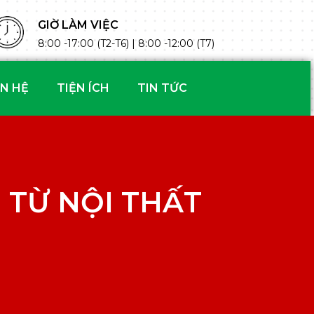
GIỜ LÀM VIỆC
8:00 -17:00 (T2-T6) | 8:00 -12:00 (T7)
ÊN HỆ
TIỆN ÍCH
TIN TỨC
 TỪ NỘI THẤT