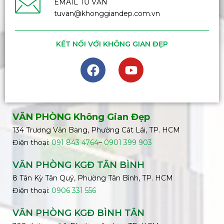
EMAIL TƯ VẤN
tuvan@khonggiandep.com.vn
KẾT NỐI VỚI KHÔNG GIAN ĐẸP
VĂN PHÒNG Không Gian Đẹp
134 Trương Văn Bang, Phường Cát Lái, TP. HCM
Điện thoại:
091 843 4764
–
0901 399 903
VĂN PHÒNG KGĐ TÂN BÌNH
8 Tân Kỳ Tân Quý, Phường Tân Bình, TP. HCM
Điện thoại:
0906 331 556
VĂN PHÒNG KGĐ
BÌNH
TÂN