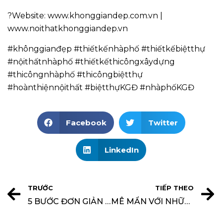
?Website: www.khonggiandep.com.vn |
www.noithatkhonggiandep.vn
#khônggianđẹp #thiếtkếnhàphố #thiếtkếbiệtthự
#nộithấtnhàphố #thiếtkếthicôngxâydựng
#thicôngnhàphố #thicôngbiệtthự
#hoànthiệnnộithất #biệtthựKGĐ #nhàphốKGĐ
Facebook
Twitter
LinkedIn
TRƯỚC
TIẾP THEO
5 BƯỚC ĐƠN GIẢN ĐỂ NGÔI NHÀ CỦA BẠN TRỞ NÊN GỌN GÀNG HƠN
MÊ MẨN VỚI NHỮNG THIẾT KẾ SÂN VƯỜN LÀM DỊU MÁT KHÔNG GIAN SỐNG