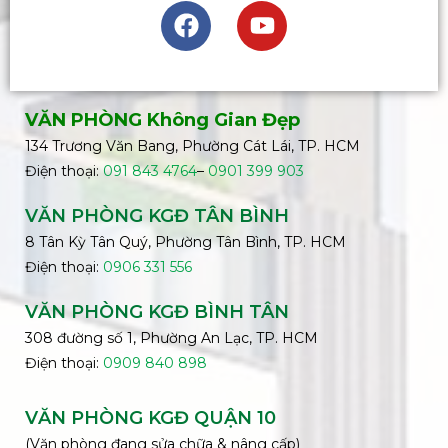
VĂN PHÒNG Không Gian Đẹp
134 Trương Văn Bang, Phường Cát Lái, TP. HCM
Điện thoại:
091 843 4764
–
0901 399 903
VĂN PHÒNG KGĐ TÂN BÌNH
8 Tân Kỳ Tân Quý, Phường Tân Bình, TP. HCM
Điện thoại:
0906 331 556
VĂN PHÒNG KGĐ
BÌNH
TÂN
308 đường số 1, Phường An Lạc, TP. HCM
Điện thoại:
0909 840 898
VĂN PHÒNG KGĐ QUẬN 10
(Văn phòng đang sửa chữa & nâng cấp)