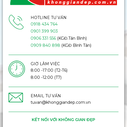
HOTLINE TƯ VẤN
0918 434 764
0901 399 903
0906 331 556
(KGĐ.Tân Bình)
0909 840 898
(KGĐ Bình Tân)
GIỜ LÀM VIỆC
8:00 -17:00 (T2-T6)
8:00 -12:00 (T7)
EMAIL TƯ VẤN
tuvan@khonggiandep.com.vn
KẾT NỐI VỚI KHÔNG GIAN ĐẸP