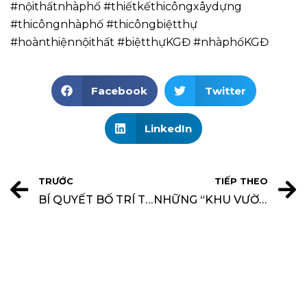
#nộithấtnhàphố #thiếtkếthicôngxâydựng
#thicôngnhàphố #thicôngbiệtthự
#hoànthiệnnộithất #biệtthựKGĐ #nhàphốKGĐ
Facebook
Twitter
LinkedIn
TRƯỚC
TIẾP THEO
BÍ QUYẾT BỐ TRÍ TIỂU CẢNH HỒ NƯỚC ĐỂ THU HÚT TÀI LỘC VÀO NHÀ
NHỮNG “KHU VƯỜN BÍ MẬT” TRONG NHÀ PHỐ