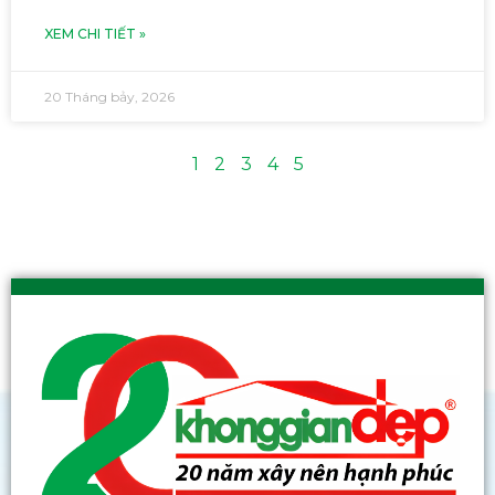
XEM CHI TIẾT »
20 Tháng bảy, 2026
1
2
3
4
5