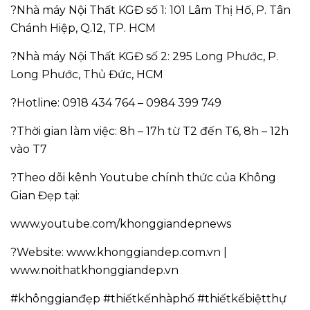
?Nhà máy Nội Thất KGĐ số 1: 101 Lâm Thị Hố, P. Tân
Chánh Hiệp, Q.12, TP. HCM
?Nhà máy Nội Thất KGĐ số 2: 295 Long Phước, P.
Long Phước, Thủ Đức, HCM
?Hotline: 0918 434 764 – 0984 399 749
?Thời gian làm việc: 8h – 17h từ T2 đến T6, 8h – 12h
vào T7
?Theo dõi kênh Youtube chính thức của Không
Gian Đẹp tại:
www.youtube.com/khonggiandepnews
?Website: www.khonggiandep.com.vn |
www.noithatkhonggiandep.vn
#khônggianđẹp #thiếtkếnhàphố #thiếtkếbiệtthự