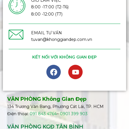
GIỜ LÀM VIỆC
8:00 -17:00 (T2-T6)
8:00 -12:00 (T7)
EMAIL TƯ VẤN
tuvan@khonggiandep.com.vn
KẾT NỐI VỚI KHÔNG GIAN ĐẸP
VĂN PHÒNG Không Gian Đẹp
134 Trương Văn Bang, Phường Cát Lái, TP. HCM
Điện thoại:
091 843 4764
–
0901 399 903
VĂN PHÒNG KGĐ TÂN BÌNH