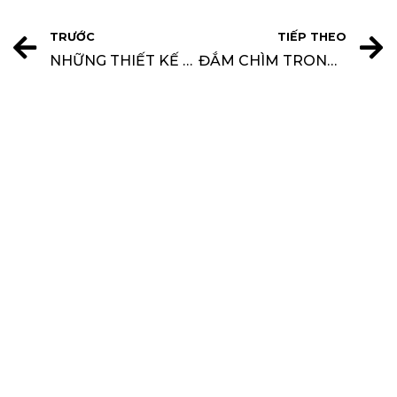
TRƯỚC
TIẾP THEO
NHỮNG THIẾT KẾ BAN CÔNG CỰC CHILL
ĐẮM CHÌM TRONG KHÔNG GIAN THƯ THÁI CỦA PHÒNG XÔNG HƠI NGAY TẠI NHÀ