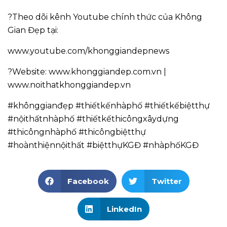
?Theo dõi kênh Youtube chính thức của Không
Gian Đẹp tại:
www.youtube.com/khonggiandepnews
?Website: www.khonggiandep.com.vn |
www.noithatkhonggiandep.vn
#khônggianđẹp #thiếtkếnhàphố #thiếtkếbiệtthự
#nộithấtnhàphố #thiếtkếthicôngxâydựng
#thicôngnhàphố #thicôngbiệtthự
#hoànthiệnnộithất #biệtthựKGĐ #nhàphốKGĐ
Facebook
Twitter
LinkedIn