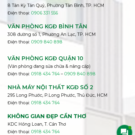
8 Tân Kỳ Tân Quý, Phường Tân Bình, TP. HCM
Điện thoại:
0906 331 556
VĂN PHÒNG KGĐ
BÌNH
TÂN
308 đường số 1, Phường An Lạc, TP. HCM
Điện thoại:
0909 840 898
VĂN PHÒNG KGĐ QUẬN 10
(Văn phòng đang sửa chữa & nâng cấp)
Điện thoại:
0918 434 764
–
0909 840 898
NHÀ MÁY NỘI THẤT KGĐ SỐ 2
295 Long Phước, P.Long Phước, Thủ Đức, HCM
Điện thoại:
0918 434 764
KHÔNG GIAN ĐẸP CẦN THƠ
KDC Hồng Loan, T. Cần Thơ
Điện thoại:
0918 434 764