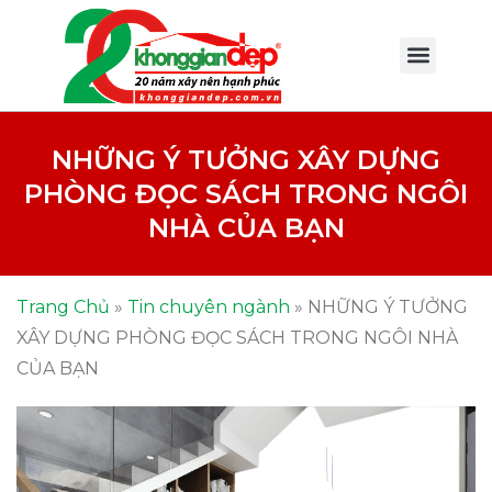
NHỮNG Ý TƯỞNG XÂY DỰNG
PHÒNG ĐỌC SÁCH TRONG NGÔI
NHÀ CỦA BẠN
Trang Chủ
»
Tin chuyên ngành
»
NHỮNG Ý TƯỞNG
XÂY DỰNG PHÒNG ĐỌC SÁCH TRONG NGÔI NHÀ
CỦA BẠN