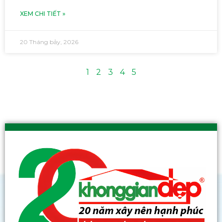
XEM CHI TIẾT »
20 Tháng bảy, 2026
1
2
3
4
5