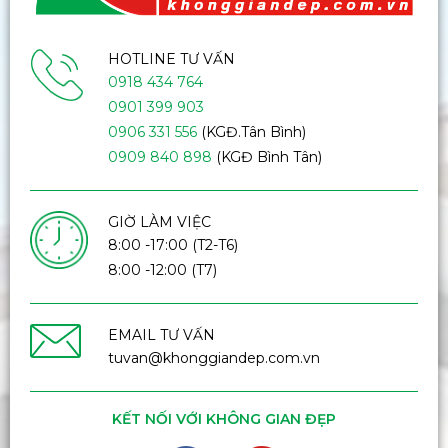
HOTLINE TƯ VẤN
0918 434 764
0901 399 903
0906 331 556
(KGĐ.Tân Bình)
0909 840 898
(KGĐ Bình Tân)
GIỜ LÀM VIỆC
8:00 -17:00 (T2-T6)
8:00 -12:00 (T7)
EMAIL TƯ VẤN
tuvan@khonggiandep.com.vn
KẾT NỐI VỚI KHÔNG GIAN ĐẸP