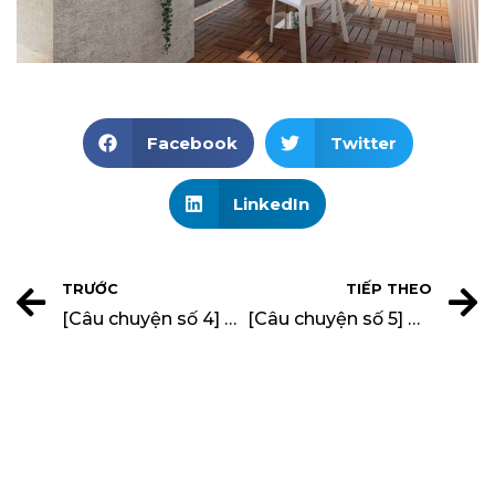
Facebook
Twitter
LinkedIn
TRƯỚC
TIẾP THEO
[Câu chuyện số 4] CÂU CHUYỆN KHÔNG GIAN ĐẸP – Anh HUỲNH TRỌNG QUỐC (Giám Đốc Điều Hành Công Ty Nội Thất)
[Câu chuyện số 5] CÂU CHUYỆN KHÔNG GIAN ĐẸP – Chị Dương Thị Ngọc Ty (Kiến Trúc Sư Xưởng 4)