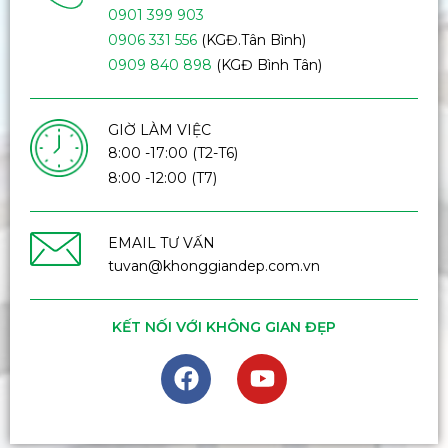
0901 399 903
0906 331 556
(KGĐ.Tân Bình)
0909 840 898
(KGĐ Bình Tân)
GIỜ LÀM VIỆC
8:00 -17:00 (T2-T6)
8:00 -12:00 (T7)
EMAIL TƯ VẤN
tuvan@khonggiandep.com.vn
KẾT NỐI VỚI KHÔNG GIAN ĐẸP