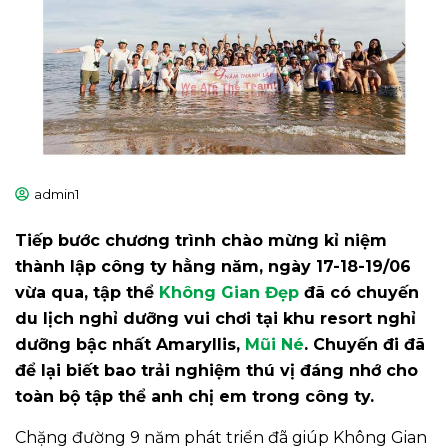
admin1
Tiếp bước chương trình chào mừng kỉ niệm
thành lập công ty hằng năm, ngày 17-18-19/06
vừa qua, tập thể
Không Gian Đẹp
đã có chuyến
du lịch nghỉ dưỡng vui chơi tại khu resort nghỉ
dưỡng bậc nhất Amaryllis,
Mũi Né
. Chuyến đi đã
để lại biết bao trải nghiệm thú vị đáng nhớ cho
toàn bộ tập thể anh chị em trong công ty.
Chặng đường 9 năm phát triển đã giúp Không Gian