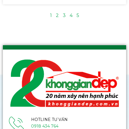
1
2
3
4
5
HOTLINE TƯ VẤN
0918 434 764