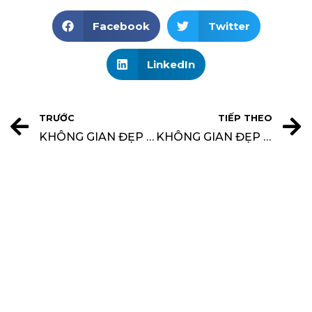
Facebook
Twitter
LinkedIn
TRƯỚC
TIẾP THEO
KHÔNG GIAN ĐẸP TUYỂN DỤNG NHIỀU VỊ TRÍ
KHÔNG GIAN ĐẸP TRAO TẶNG 4 TỦ SÁCH YÊU THƯƠNG ĐẾN CÁC EM HỌC SINH ĐẢO PHÚ QUỐC