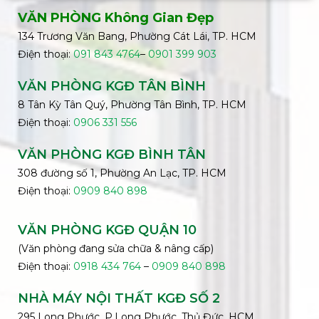
VĂN PHÒNG Không Gian Đẹp
134 Trương Văn Bang, Phường Cát Lái, TP. HCM
Điện thoại:
091 843 4764
–
0901 399 903
VĂN PHÒNG KGĐ TÂN BÌNH
8 Tân Kỳ Tân Quý, Phường Tân Bình, TP. HCM
Điện thoại:
0906 331 556
VĂN PHÒNG KGĐ
BÌNH
TÂN
308 đường số 1, Phường An Lạc, TP. HCM
Điện thoại:
0909 840 898
VĂN PHÒNG KGĐ QUẬN 10
(Văn phòng đang sửa chữa & nâng cấp)
Điện thoại:
0918 434 764
–
0909 840 898
NHÀ MÁY NỘI THẤT KGĐ SỐ 2
295 Long Phước, P.Long Phước, Thủ Đức, HCM