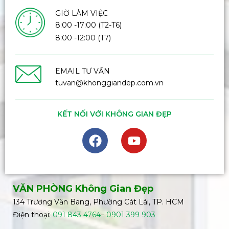
GIỜ LÀM VIỆC
8:00 -17:00 (T2-T6)
8:00 -12:00 (T7)
EMAIL TƯ VẤN
tuvan@khonggiandep.com.vn
KẾT NỐI VỚI KHÔNG GIAN ĐẸP
VĂN PHÒNG Không Gian Đẹp
134 Trương Văn Bang, Phường Cát Lái, TP. HCM
Điện thoại:
091 843 4764
–
0901 399 903