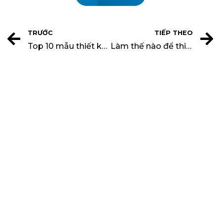
TRƯỚC
TIẾP THEO
Top 10 mẫu thiết kế biệt thự hiện đại đẳng cấp năm 2024
Làm thế nào để thiết kế biệt thự sân vườn thoáng mát ?