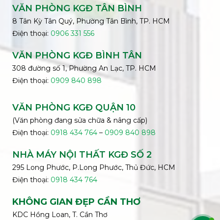
VĂN PHÒNG KGĐ TÂN BÌNH
8 Tân Kỳ Tân Quý, Phường Tân Bình, TP. HCM
Điện thoại:
0906 331 556
VĂN PHÒNG KGĐ
BÌNH
TÂN
308 đường số 1, Phường An Lạc, TP. HCM
Điện thoại:
0909 840 898
VĂN PHÒNG KGĐ QUẬN 10
(Văn phòng đang sửa chữa & nâng cấp)
Điện thoại:
0918 434 764
–
0909 840 898
NHÀ MÁY NỘI THẤT KGĐ SỐ 2
295 Long Phước, P.Long Phước, Thủ Đức, HCM
Điện thoại:
0918 434 764
KHÔNG GIAN ĐẸP CẦN THƠ
KDC Hồng Loan, T. Cần Thơ