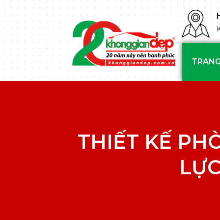
TRANG
THIẾT KẾ PHÒ
LỰC