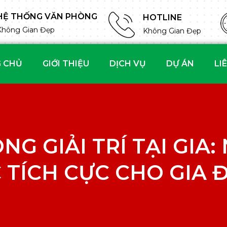
HỆ THỐNG VĂN PHÒNG
HOTLINE
Không Gian Đẹp
Không Gian Đẹp
 CHỦ
GIỚI THIỆU
DỊCH VỤ
DỰ ÁN
LI
NG GIẢI TRÍ TẠI GI
 TÍCH CỰC CHO GIA 