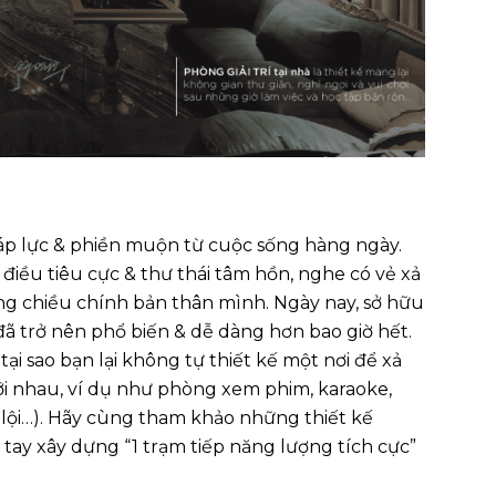
áp lực & phiền muộn từ cuộc sống hàng ngày.
iều tiêu cực & thư thái tâm hồn, nghe có vẻ xả
cưng chiều chính bản thân mình. Ngày nay, sở hữu
a đã trở nên phổ biến & dễ dàng hơn bao giờ hết.
ại sao bạn lại không tự thiết kế một nơi để xả
 với nhau, ví dụ như phòng xem phim, karaoke,
i lội…). Hãy cùng tham khảo những thiết kế
ự tay xây dựng “1 trạm tiếp năng lượng tích cực”