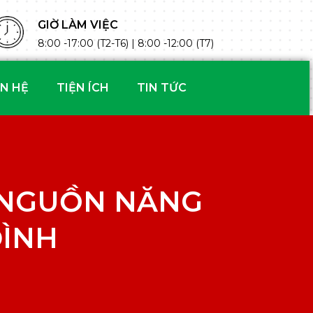
GIỜ LÀM VIỆC
8:00 -17:00 (T2-T6) | 8:00 -12:00 (T7)
ÊN HỆ
TIỆN ÍCH
TIN TỨC
A: NGUỒN NĂNG
ĐÌNH