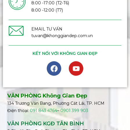
8:00 -17:00 (T2-T6)
8:00 -12:00 (T7)
EMAIL TƯ VẤN
tuvan@khonggiandep.com.vn
KẾT NỐI VỚI KHÔNG GIAN ĐẸP
VĂN PHÒNG Không Gian Đẹp
134 Trương Văn Bang, Phường Cát Lái, TP. HCM
Điện thoại:
091 843 4764
–
0901 399 903
VĂN PHÒNG KGĐ TÂN BÌNH