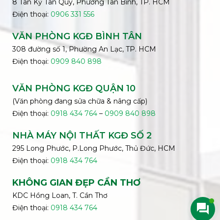
8 Tân Kỳ Tân Quý, Phường Tân Bình, TP. HCM
Điện thoại:
0906 331 556
VĂN PHÒNG KGĐ
BÌNH
TÂN
308 đường số 1, Phường An Lạc, TP. HCM
Điện thoại:
0909 840 898
VĂN PHÒNG KGĐ QUẬN 10
(Văn phòng đang sửa chữa & nâng cấp)
Điện thoại:
0918 434 764
–
0909 840 898
NHÀ MÁY NỘI THẤT KGĐ SỐ 2
295 Long Phước, P.Long Phước, Thủ Đức, HCM
Điện thoại:
0918 434 764
KHÔNG GIAN ĐẸP CẦN THƠ
KDC Hồng Loan, T. Cần Thơ
Điện thoại:
0918 434 764