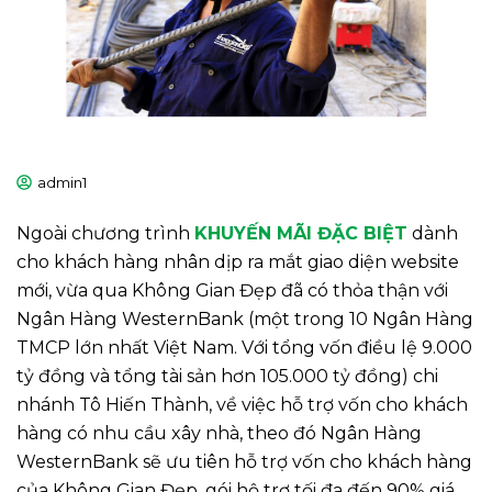
admin1
Ngoài chương trình
KHUYẾN MÃI ĐẶC BIỆ
T
dành
cho khách hàng nhân dịp ra mắt giao diện website
mới, vừa qua Không Gian Đẹp đã có thỏa thận với
Ngân Hàng WesternBank (một trong 10 Ngân Hàng
TMCP lớn nhất Việt Nam. Với tổng vốn điều lệ 9.000
tỷ đồng và tổng tài sản hơn 105.000 tỷ đồng) chi
nhánh Tô Hiến Thành, về việc hỗ trợ vốn cho khách
hàng có nhu cầu xây nhà, theo đó Ngân Hàng
WesternBank sẽ ưu tiên hỗ trợ vốn cho khách hàng
của Không Gian Đẹp, gói hộ trợ tối đa đến 90% giá