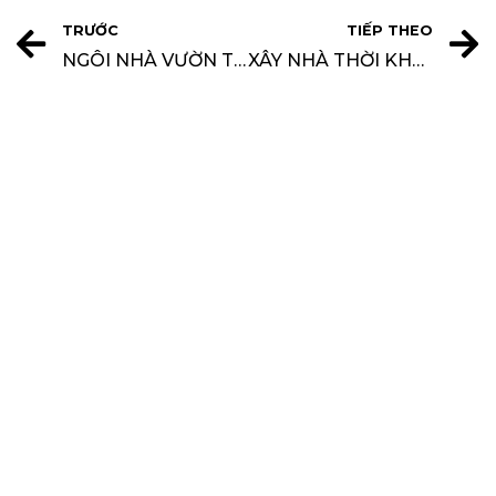
TRƯỚC
TIẾP THEO
NGÔI NHÀ VƯỜN THÔNG THOÁNG Ở THÀNH PHỐ HỒ CHÍ MINH
XÂY NHÀ THỜI KHỦNG HOẢNG: NÊN HAY KHÔNG