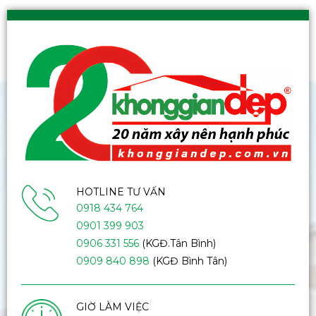
HOTLINE TƯ VẤN
0918 434 764
0901 399 903
0906 331 556
(KGĐ.Tân Bình)
0909 840 898
(KGĐ Bình Tân)
GIỜ LÀM VIỆC