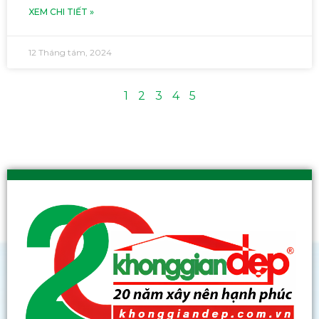
XEM CHI TIẾT »
12 Tháng tám, 2024
1
2
3
4
5