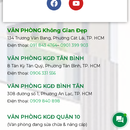
VĂN PHÒNG Không Gian Đẹp
134 Trương Văn Bang, Phường Cát Lái, TP. HCM
Điện thoại:
091 843 4764
–
0901 399 903
VĂN PHÒNG KGĐ TÂN BÌNH
8 Tân Kỳ Tân Quý, Phường Tân Bình, TP. HCM
Điện thoại:
0906 331 556
VĂN PHÒNG KGĐ
BÌNH
TÂN
308 đường số 1, Phường An Lạc, TP. HCM
Điện thoại:
0909 840 898
VĂN PHÒNG KGĐ QUẬN 10
(Văn phòng đang sửa chữa & nâng cấp)