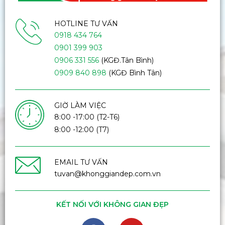
HOTLINE TƯ VẤN
0918 434 764
0901 399 903
0906 331 556
(KGĐ.Tân Bình)
0909 840 898
(KGĐ Bình Tân)
GIỜ LÀM VIỆC
8:00 -17:00 (T2-T6)
8:00 -12:00 (T7)
EMAIL TƯ VẤN
tuvan@khonggiandep.com.vn
KẾT NỐI VỚI KHÔNG GIAN ĐẸP