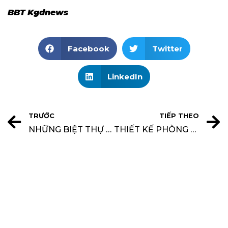
BBT Kgdnews
Facebook
Twitter
LinkedIn
TRƯỚC
TIẾP THEO
NHỮNG BIỆT THỰ ĐẲNG CẤP 5 SAO MANG THƯƠNG HIỆU “KHÔNG GIAN ĐẸP”
THIẾT KẾ PHÒNG NGỦ CỔ ĐIỂN: SANG TRỌNG & ĐẲNG CẤP