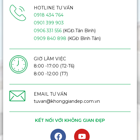
HOTLINE TƯ VẤN
0918 434 764
0901 399 903
0906 331 556
(KGĐ.Tân Bình)
0909 840 898
(KGĐ Bình Tân)
GIỜ LÀM VIỆC
8:00 -17:00 (T2-T6)
8:00 -12:00 (T7)
EMAIL TƯ VẤN
tuvan@khonggiandep.com.vn
KẾT NỐI VỚI KHÔNG GIAN ĐẸP