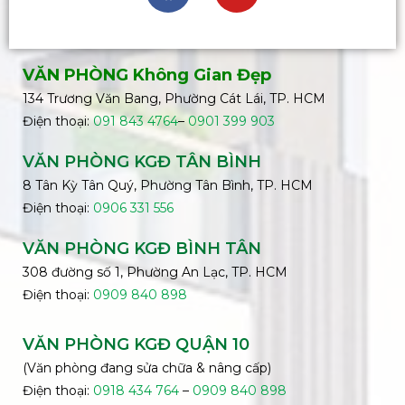
VĂN PHÒNG Không Gian Đẹp
134 Trương Văn Bang, Phường Cát Lái, TP. HCM
Điện thoại:
091 843 4764
–
0901 399 903
VĂN PHÒNG KGĐ TÂN BÌNH
8 Tân Kỳ Tân Quý, Phường Tân Bình, TP. HCM
Điện thoại:
0906 331 556
VĂN PHÒNG KGĐ
BÌNH
TÂN
308 đường số 1, Phường An Lạc, TP. HCM
Điện thoại:
0909 840 898
VĂN PHÒNG KGĐ QUẬN 10
(Văn phòng đang sửa chữa & nâng cấp)
Điện thoại:
0918 434 764
–
0909 840 898