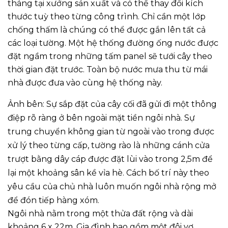
tháng tại xưởng sản xuất và có thể thay đổi kích
thước tuỳ theo từng công trình. Chỉ cần một lớp
chống thấm là chúng có thể được gắn lên tất cả
các loại tường. Một hệ thống đường ống nước được
đặt ngầm trong những tấm panel sẽ tưới cây theo
thời gian đặt trước. Toàn bộ nước mưa thu từ mái
nhà được đưa vào cùng hệ thống này.
Ảnh bên: Sự sắp đặt của cây cối đã gửi đi một thông
điệp rõ ràng ở bên ngoài mặt tiền ngôi nhà. Sự
trung chuyển không gian từ ngoài vào trong được
xử lý theo từng cấp, tường rào là những cánh cửa
trượt bằng dây cáp được đặt lùi vào trong 2,5m để
lại một khoảng sân kề vỉa hè. Cách bố trí này theo
yêu cầu của chủ nhà luôn muốn ngôi nhà rộng mở
để đón tiếp hàng xóm.
Ngôi nhà nằm trong một thửa đất rộng và dài
khoảng 6 x 22m. Gia đình bao gồm một đôi vợ