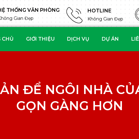
HỆ THỐNG VĂN PHÒNG
HOTLINE
Không Gian Đẹp
Không Gian Đẹp
 CHỦ
GIỚI THIỆU
DỊCH VỤ
DỰ ÁN
LI
IẢN ĐỂ NGÔI NHÀ CỦ
GỌN GÀNG HƠN