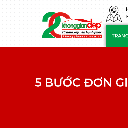
TRANG
5 BƯỚC ĐƠN G