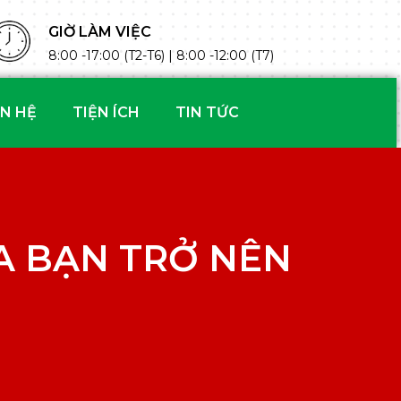
GIỜ LÀM VIỆC
8:00 -17:00 (T2-T6) | 8:00 -12:00 (T7)
ÊN HỆ
TIỆN ÍCH
TIN TỨC
A BẠN TRỞ NÊN