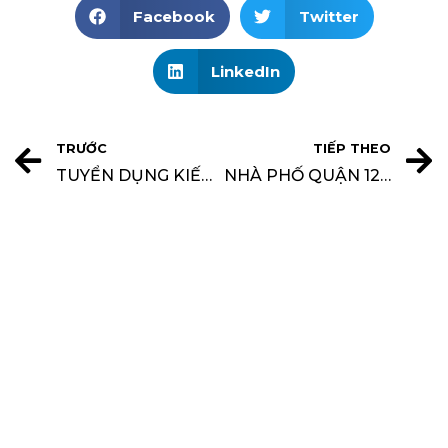
Facebook
Twitter
LinkedIn
TRƯỚC
TIẾP THEO
TUYỂN DỤNG KIẾN TRÚC SƯ & THIẾT KẾ NỘI THẤT
NHÀ PHỐ QUẬN 12 – PHONG CÁCH THÔ MỘC KẾT HỢP THÔNG TẦNG ĐỘC ĐÁO