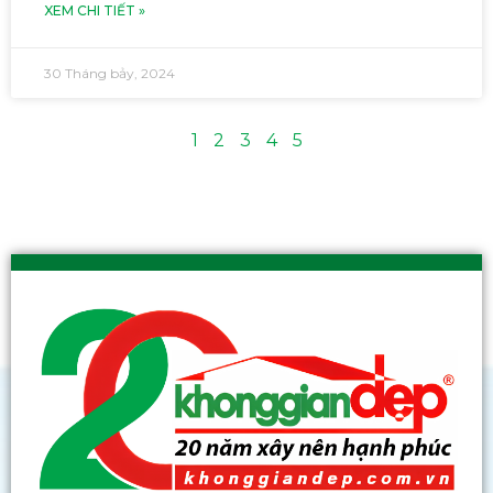
XEM CHI TIẾT »
30 Tháng bảy, 2024
1
2
3
4
5