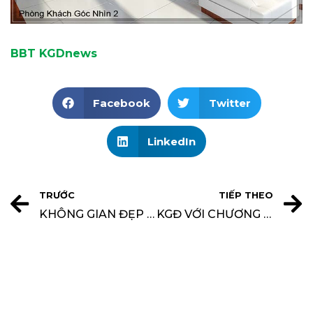
BBT KGDnews
Facebook
Twitter
LinkedIn
TRƯỚC
TIẾP THEO
KHÔNG GIAN ĐẸP THÀNH LẬP BAN KIỂM TRA AN TOÀN LAO ĐỘNG
KGĐ VỚI CHƯƠNG TRÌNH BÌNH ỔN GIÁ XÂY DỰNG