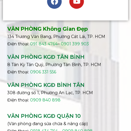
VĂN PHÒNG Không Gian Đẹp
134 Trương Văn Bang, Phường Cát Lái, TP. HCM
Điện thoại:
091 843 4764
–
0901 399 903
VĂN PHÒNG KGĐ TÂN BÌNH
8 Tân Kỳ Tân Quý, Phường Tân Bình, TP. HCM
Điện thoại:
0906 331 556
VĂN PHÒNG KGĐ
BÌNH
TÂN
308 đường số 1, Phường An Lạc, TP. HCM
Điện thoại:
0909 840 898
VĂN PHÒNG KGĐ QUẬN 10
(Văn phòng đang sửa chữa & nâng cấp)
Điện thoại:
0918 434 764
–
0909 840 898