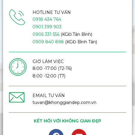
HOTLINE TƯ VẤN
0918 434 764
0901 399 903
0906 331 556
(KGĐ.Tân Bình)
0909 840 898
(KGĐ Bình Tân)
GIỜ LÀM VIỆC
8:00 -17:00 (T2-T6)
8:00 -12:00 (T7)
EMAIL TƯ VẤN
tuvan@khonggiandep.com.vn
KẾT NỐI VỚI KHÔNG GIAN ĐẸP