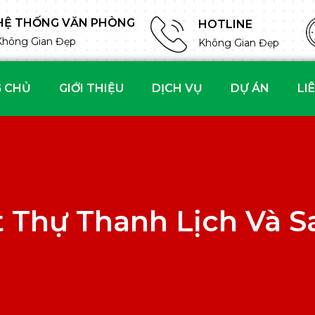
HỆ THỐNG VĂN PHÒNG
HOTLINE
Không Gian Đẹp
Không Gian Đẹp
 CHỦ
GIỚI THIỆU
DỊCH VỤ
DỰ ÁN
LI
t Thự Thanh Lịch Và S