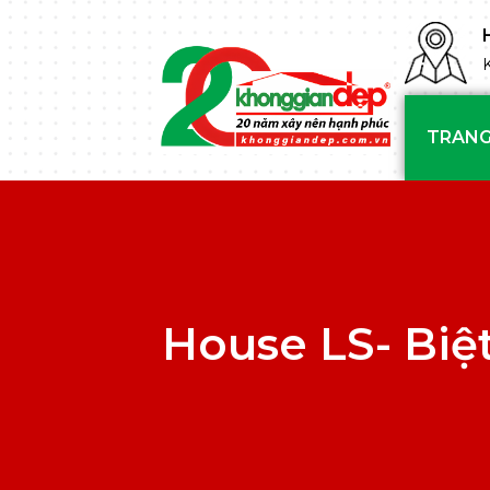
TRANG
House LS- Biệ