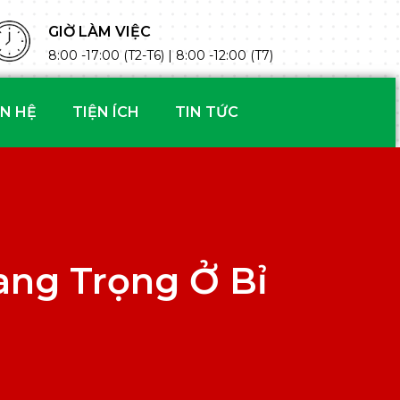
GIỜ LÀM VIỆC
8:00 -17:00 (T2-T6) | 8:00 -12:00 (T7)
ÊN HỆ
TIỆN ÍCH
TIN TỨC
ang Trọng Ở Bỉ