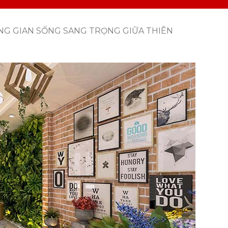
G GIAN SỐNG SANG TRỌNG GIỮA THIÊN