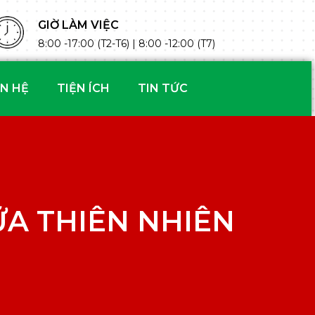
GIỜ LÀM VIỆC
8:00 -17:00 (T2-T6) | 8:00 -12:00 (T7)
ÊN HỆ
TIỆN ÍCH
TIN TỨC
A THIÊN NHIÊN