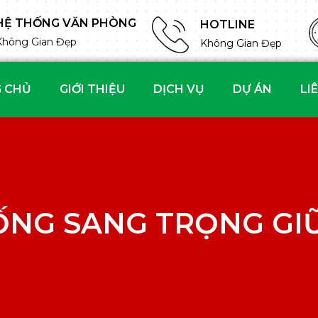
HỆ THỐNG VĂN PHÒNG
HOTLINE
Không Gian Đẹp
Không Gian Đẹp
 CHỦ
GIỚI THIỆU
DỊCH VỤ
DỰ ÁN
LI
ỐNG SANG TRỌNG GIỮ