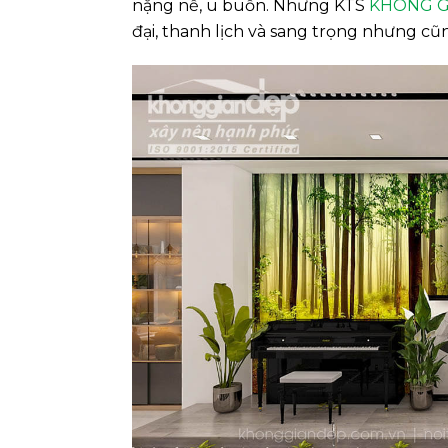
nặng nề, u buồn. Nhưng KTS
KHÔNG G
đại, thanh lịch và sang trọng nhưng c